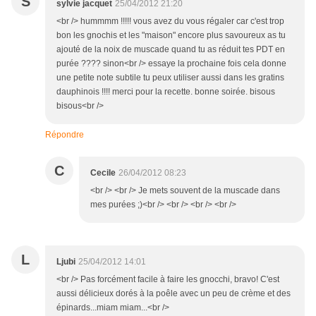
S
sylvie jacquet
25/04/2012 21:20
<br /> hummmm !!!!! vous avez du vous régaler car c'est trop
bon les gnochis et les "maison" encore plus savoureux as tu
ajouté de la noix de muscade quand tu as réduit tes PDT en
purée ???? sinon<br /> essaye la prochaine fois cela donne
une petite note subtile tu peux utiliser aussi dans les gratins
dauphinois !!!! merci pour la recette. bonne soirée. bisous
bisous<br />
Répondre
C
Cecile
26/04/2012 08:23
<br /> <br /> Je mets souvent de la muscade dans
mes purées ;)<br /> <br /> <br /> <br />
L
Ljubi
25/04/2012 14:01
<br /> Pas forcément facile à faire les gnocchi, bravo! C'est
aussi délicieux dorés à la poêle avec un peu de crème et des
épinards...miam miam...<br />