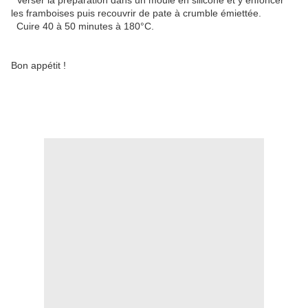
Verser la préparation dans un moule en silicone et y enfoncer
les framboises puis recouvrir de pate à crumble émiettée.
Cuire 40 à 50 minutes à 180°C.
Bon appétit !