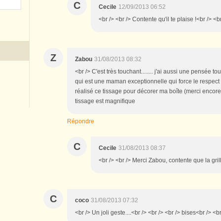
C
Cecile
12/09/2013 06:52
<br /> <br /> Contente qu'il te plaise !<br /> <br
Z
Zabou
31/08/2013 08:32
<br /> C'est très touchant........ j'ai aussi une pensée 
qui est une maman exceptionnelle qui force le respect d
réalisé ce tissage pour décorer ma boîte (merci encore po
tissage est magnifique
Répondre
C
Cecile
31/08/2013 08:37
<br /> <br /> Merci Zabou, contente que la grille
C
coco
31/08/2013 07:32
<br /> Un joli geste....<br /> <br /> <br /> bises<br /> <b