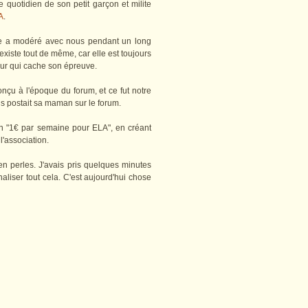
 quotidien de son petit garçon et milite
A
.
lle a modéré avec nous pendant un long
xiste tout de même, car elle est toujours
eur qui cache son épreuve.
 conçu à l'époque du forum, et ce fut notre
us postait sa maman sur le forum.
ion "1€ par semaine pour ELA", en créant
 l'association.
 en perles. J'avais pris quelques minutes
aliser tout cela. C'est aujourd'hui chose