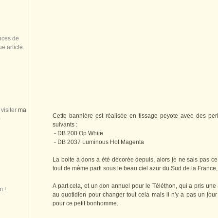
nces de
 article.
visiter
ma
Cette bannière est réalisée en tissage peyote avec des perl
)
suivants :
- DB 200 Op White
- DB 2037 Luminous Hot Magenta
La boite à dons a été décorée depuis, alors je ne sais pas ce 
tout de même parti sous le beau ciel azur du Sud de la France
A part cela, et un don annuel pour le Téléthon, qui a pris une
m !
au quotidien pour changer tout cela mais il n'y a pas un jou
pour ce petit bonhomme.