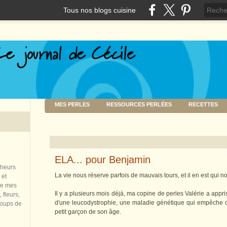
Tous nos blogs cuisine
MES PERLES
RESSOURCES PERLÉES
RECETTES
ELA... pour Benjamin
nheurs
La vie nous réserve parfois de mauvais tours, et il en est qui n
 et
de mes
Il y a plusieurs mois déjà, ma copine de perles Valérie a appri
 fleurs,
d'une leucodystrophie, une maladie génétique qui empêche 
coups de
petit garçon de son âge.