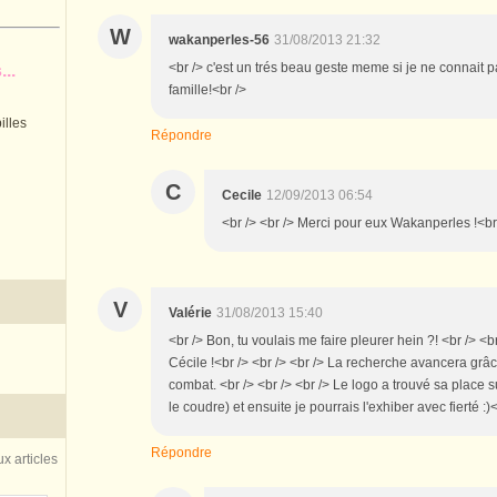
W
wakanperles-56
31/08/2013 21:32
<br /> c'est un trés beau geste meme si je ne connait p
..
famille!<br />
illes
Répondre
C
Cecile
12/09/2013 06:54
<br /> <br /> Merci pour eux Wakanperles !<br /
V
Valérie
31/08/2013 15:40
<br /> Bon, tu voulais me faire pleurer hein ?! <br /> <b
Cécile !<br /> <br /> <br /> La recherche avancera grâc
combat. <br /> <br /> <br /> Le logo a trouvé sa place s
le coudre) et ensuite je pourrais l'exhiber avec fierté :)<
Répondre
x articles