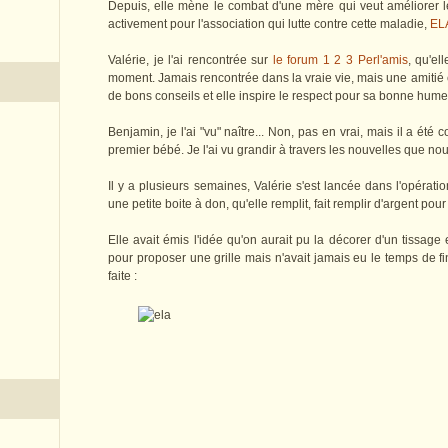
Depuis, elle mène le combat d'une mère qui veut améliorer le
activement pour l'association qui lutte contre cette maladie,
EL
Valérie, je l'ai rencontrée sur
le forum 1 2 3 Perl'amis
, qu'e
moment. Jamais rencontrée dans la vraie vie, mais une amitié e
de bons conseils et elle inspire le respect pour sa bonne hum
Benjamin, je l'ai "vu" naître... Non, pas en vrai, mais il a été
premier bébé. Je l'ai vu grandir à travers les nouvelles que no
Il y a plusieurs semaines, Valérie s'est lancée dans l'opérat
une petite boite à don, qu'elle remplit, fait remplir d'argent pour
Elle avait émis l'idée qu'on aurait pu la décorer d'un tissage
pour proposer une grille mais n'avait jamais eu le temps de fin
faite :