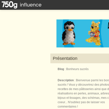
Présentation
Blog
: Bonheurs sucrés
Description
: Bienvenue parmi les bo
sucrés ! Vous y découvrirez des photos
recettes de mes pâtisseries ainsi que 
réalisations en perles, animaux, arbres,
bijoux et tissages, des schémas, mes 
coeur... N'oubliez pas de laisser vos
commentaires !