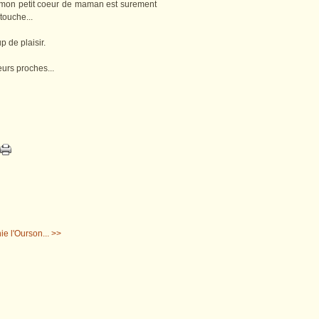
ue mon petit coeur de maman est surement
touche...
p de plaisir.
eurs proches...
ie l'Ourson... >>