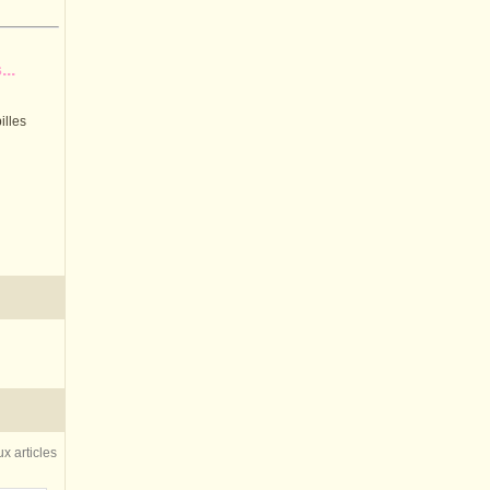
..
illes
x articles