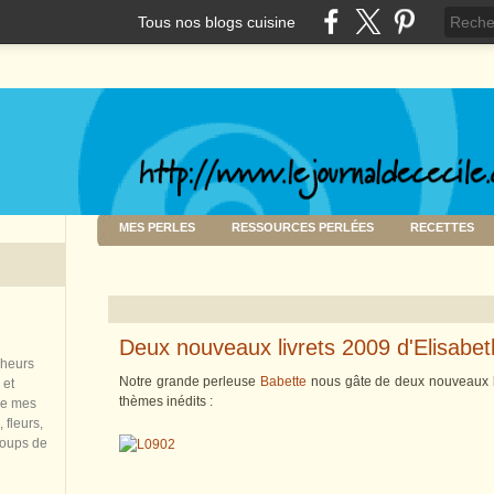
Tous nos blogs cuisine
MES PERLES
RESSOURCES PERLÉES
RECETTES
Deux nouveaux livrets 2009 d'Elisabet
nheurs
Notre grande perleuse
Babette
nous gâte de deux nouveaux li
 et
thèmes inédits :
de mes
 fleurs,
coups de