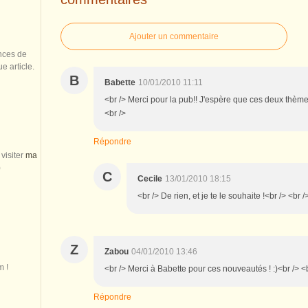
Ajouter un commentaire
nces de
 article.
B
Babette
10/01/2010 11:11
<br /> Merci pour la pub!! J'espère que ces deux thèmes
<br />
Répondre
visiter
ma
)
C
Cecile
13/01/2010 18:15
<br /> De rien, et je te le souhaite !<br /> <br /
Z
Zabou
04/01/2010 13:46
m !
<br /> Merci à Babette pour ces nouveautés ! :)<br /> <b
Répondre