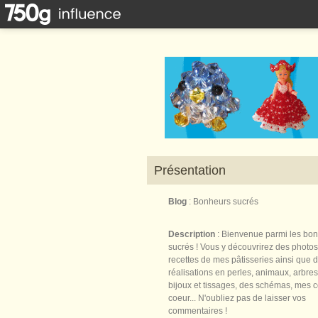
Présentation
Blog
: Bonheurs sucrés
Description
: Bienvenue parmi les bo
sucrés ! Vous y découvrirez des photos
recettes de mes pâtisseries ainsi que 
réalisations en perles, animaux, arbres,
bijoux et tissages, des schémas, mes 
coeur... N'oubliez pas de laisser vos
commentaires !