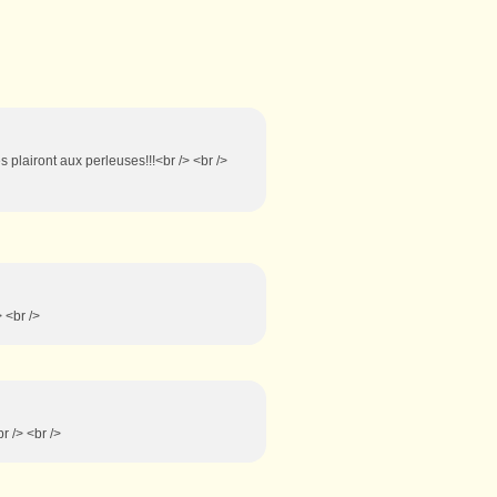
 plairont aux perleuses!!!<br /> <br />
> <br />
r /> <br />