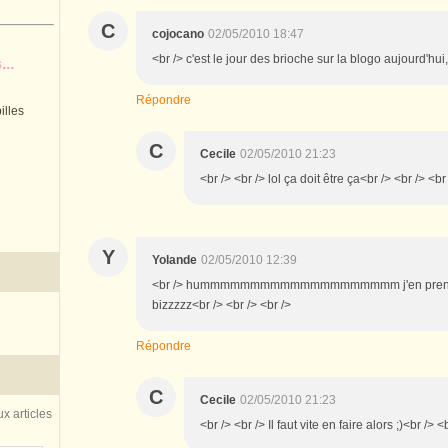
C
cojocano
02/05/2010 18:47
<br /> c'est le jour des brioche sur la blogo aujourd'hui,
..
Répondre
illes
C
Cecile
02/05/2010 21:23
<br /> <br /> lol ça doit être ça<br /> <br /> <br
Y
Yolande
02/05/2010 12:39
<br /> hummmmmmmmmmmmmmmmmmmm j'en prendrais 
bizzzzz<br /> <br /> <br />
Répondre
C
Cecile
02/05/2010 21:23
x articles
<br /> <br /> Il faut vite en faire alors ;)<br /> <