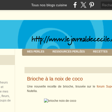
Tous nos blogs cuisine
MES PERLES
RESSOURCES PERLÉES
RECETTES
Brioche à la noix de coco
nheurs
Une nouvelle recette de brioche, trouvée sur le
forum Supe
 et
Nutella.
de mes
 fleurs,
coups de