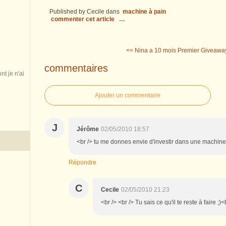
Published by Cecile
dans
machine à pain
commenter cet article
…
<< Nina a 10 mois
Premier Giveawa
commentaires
nt je n'ai
Ajouter un commentaire
J
Jérôme
02/05/2010 18:57
<br /> tu me donnes envie d'investir dans une machine à
Répondre
C
Cecile
02/05/2010 21:23
<br /> <br /> Tu sais ce qu'il te reste à faire ;)<