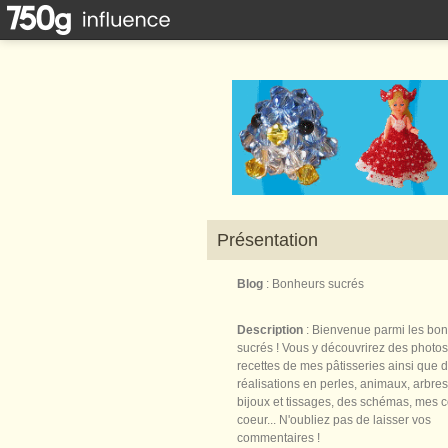
Présentation
Blog
: Bonheurs sucrés
Description
: Bienvenue parmi les bo
sucrés ! Vous y découvrirez des photos
recettes de mes pâtisseries ainsi que 
réalisations en perles, animaux, arbres,
bijoux et tissages, des schémas, mes 
coeur... N'oubliez pas de laisser vos
commentaires !