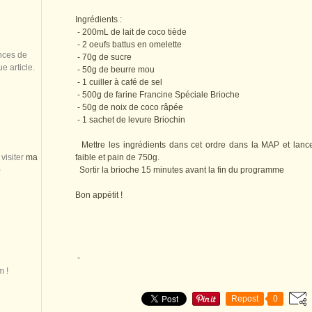
Ingrédients :
- 200mL de lait de coco tiède
- 2 oeufs battus en omelette
nces de
- 70g de sucre
 article.
- 50g de beurre mou
- 1 cuiller à café de sel
- 500g de farine Francine Spéciale Brioche
- 50g de noix de coco râpée
- 1 sachet de levure Briochin
Mettre les ingrédients dans cet ordre dans la MAP et lanc
visiter
ma
faible et pain de 750g.
)
Sortir la brioche 15 minutes avant la fin du programme
Bon appétit !
-
m !
Repost
0