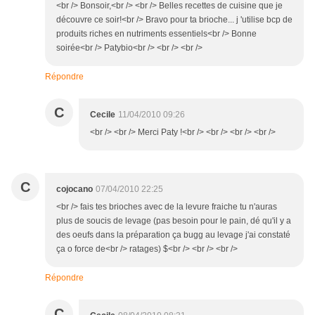
<br /> Bonsoir,<br /> <br /> Belles recettes de cuisine que je
découvre ce soir!<br /> Bravo pour ta brioche... j 'utilise bcp de
produits riches en nutriments essentiels<br /> Bonne
soirée<br /> Patybio<br /> <br /> <br />
Répondre
C
Cecile
11/04/2010 09:26
<br /> <br /> Merci Paty !<br /> <br /> <br /> <br />
C
cojocano
07/04/2010 22:25
<br /> fais tes brioches avec de la levure fraiche tu n'auras
plus de soucis de levage (pas besoin pour le pain, dé qu'il y a
des oeufs dans la préparation ça bugg au levage j'ai constaté
ça o force de<br /> ratages) $<br /> <br /> <br />
Répondre
C