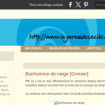
Tous nos blogs cuisine
MES PERLES
RESSOURCES PERLÉES
RECETTES
Bonhomme de neige [Grenier]
nheurs
Pfff, ça y est, je suis officiellement en vacances depuis mercr
 et
compteur depuis mercredi soir et voilà que je manque de temps 
de mes
 fleurs,
Je continue mon vide-grenier avec ma toute première réalisati
coups de