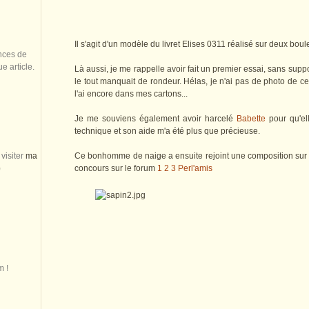
Il s'agit d'un modèle du livret Elises 0311 réalisé sur deux bo
nces de
 article.
Là aussi, je me rappelle avoir fait un premier essai, sans suppo
le tout manquait de rondeur. Hélas, je n'ai pas de photo de ce
l'ai encore dans mes cartons...
Je me souviens également avoir harcelé
Babette
pour qu'el
technique et son aide m'a été plus que précieuse.
visiter
ma
Ce bonhomme de naige a ensuite rejoint une composition sur l
)
concours sur le forum
1 2 3 Perl'amis
m !