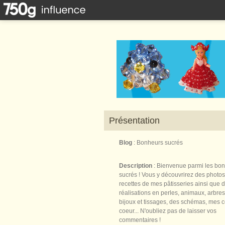
Présentation
Blog
: Bonheurs sucrés
Description
: Bienvenue parmi les bo
sucrés ! Vous y découvrirez des photos
recettes de mes pâtisseries ainsi que 
réalisations en perles, animaux, arbres,
bijoux et tissages, des schémas, mes 
coeur... N'oubliez pas de laisser vos
commentaires !