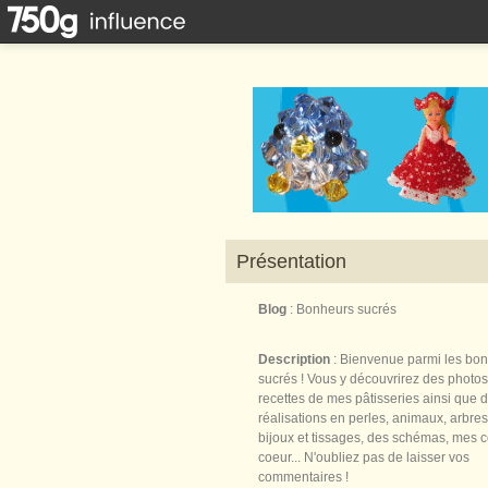
Présentation
Blog
: Bonheurs sucrés
Description
: Bienvenue parmi les bo
sucrés ! Vous y découvrirez des photos
recettes de mes pâtisseries ainsi que 
réalisations en perles, animaux, arbres,
bijoux et tissages, des schémas, mes 
coeur... N'oubliez pas de laisser vos
commentaires !