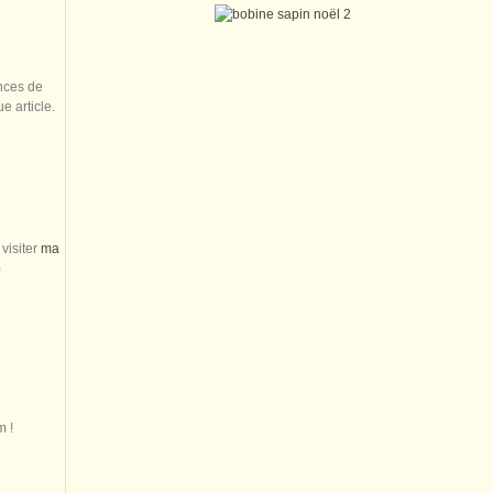
nces de
 article.
visiter
ma
)
m !