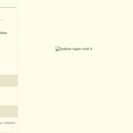
..
illes
x articles