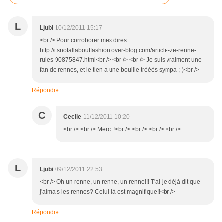
L
Ljubi
10/12/2011 15:17
<br /> Pour corroborer mes dires:
http://itsnotallaboutfashion.over-blog.com/article-ze-renne-
rules-90875847.html<br /> <br /> <br /> Je suis vraiment une
fan de rennes, et le tien a une bouille trèèès sympa ;-)<br />
Répondre
C
Cecile
11/12/2011 10:20
<br /> <br /> Merci !<br /> <br /> <br /> <br />
L
Ljubi
09/12/2011 22:53
<br /> Oh un renne, un renne, un renne!!! T'ai-je déjà dit que
j'aimais les rennes? Celui-là est magnifique!!<br />
Répondre