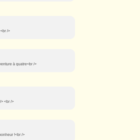
 <br />
 aventure à quatre<br />
/> <br />
bonheur !<br />