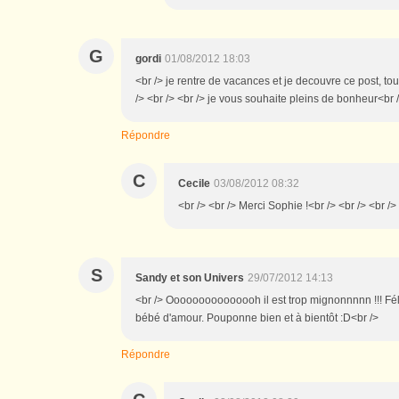
G
gordi
01/08/2012 18:03
<br /> je rentre de vacances et je decouvre ce post, tout
/> <br /> <br /> je vous souhaite pleins de bonheur<br /
Répondre
C
Cecile
03/08/2012 08:32
<br /> <br /> Merci Sophie !<br /> <br /> <br />
S
Sandy et son Univers
29/07/2012 14:13
<br /> Ooooooooooooooh il est trop mignonnnnn !!! Féli
bébé d'amour. Pouponne bien et à bientôt :D<br />
Répondre