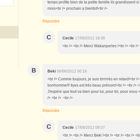
temps profite bien de ta petite famille ils grandissent s
mois<br /> prochain a bientot!<br />
Répondre
C
Cecile
17/08/2012 18:38
<br /> <br /> Merci Wakanperles !<br /> <br /> 
B
Beki
06/08/2012 00:16
<br /> Comme toujours, je suis trrrrrrès en retard!<br />
bonhomme!!! Ilyes est très beau prénom!<br /> <br /> <
J'espère que tout va bien pour lui, pour toi, pour vous.<
/> <br /> <br />
Répondre
C
Cecile
17/08/2012 08:07
<br /> <br /> Merci Beki !<br /> <br /> <br /> <b