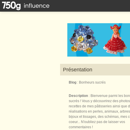
Présentation
Blog
: Bonheurs sucrés
Description
: Bienvenue parmi les bo
sucrés ! Vous y découvrirez des photos
recettes de mes pâtisseries ainsi que 
réalisations en perles, animaux, arbres,
bijoux et tissages, des schémas, mes 
coeur... N'oubliez pas de laisser vos
commentaires !