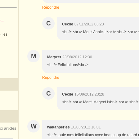
Répondre
..
C
Cecile
07/11/2012 08:23
<br /> <br /> Merci Annick !<br /> <br /> <br /> 
illes
M
Meryret
23/08/2012 12:30
<br /> Félicitations!<br />
Répondre
C
Cecile
15/09/2012 23:28
<br /> <br /> Merci Meryret !<br /> <br /> <br />
W
wakanperles
10/08/2012 10:01
x articles
<br /> toute mes félicitations avec beaucoup de retard m