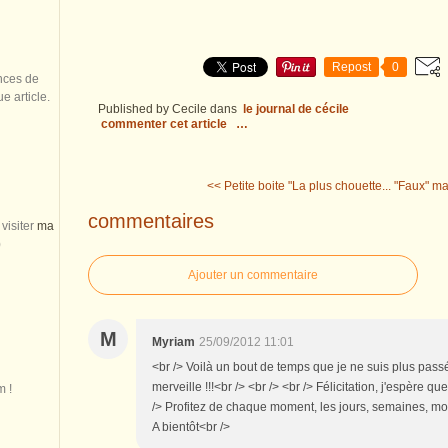
Repost
0
nces de
 article.
Published by Cecile
dans
le journal de cécile
commenter cet article
…
<< Petite boite "La plus chouette...
"Faux" ma
commentaires
visiter
ma
)
Ajouter un commentaire
M
Myriam
25/09/2012 11:01
<br /> Voilà un bout de temps que je ne suis plus passé p
merveille !!!<br /> <br /> <br /> Félicitation, j'espère q
m !
/> Profitez de chaque moment, les jours, semaines, mois,
A bientôt<br />