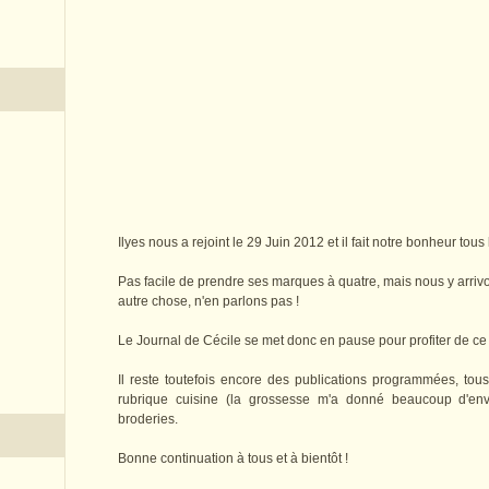
Ilyes nous a rejoint le 29 Juin 2012 et il fait notre bonheur tous 
Pas facile de prendre ses marques à quatre, mais nous y arrivons
autre chose, n'en parlons pas !
Le Journal de Cécile se met donc en pause pour profiter de ce
Il reste toutefois encore des publications programmées, tous
rubrique cuisine (la grossesse m'a donné beaucoup d'env
broderies.
Bonne continuation à tous et à bientôt !