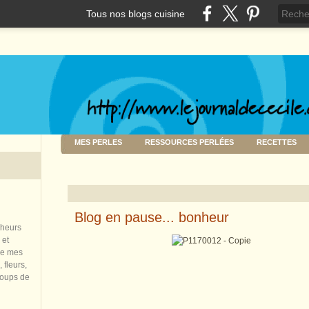
Tous nos blogs cuisine
MES PERLES
RESSOURCES PERLÉES
RECETTES
Blog en pause... bonheur
nheurs
 et
de mes
 fleurs,
coups de