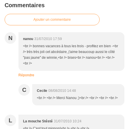
Commentaires
Ajouter un commentaire
N
nanou
31/07/2010 17:59
<br /> bonnes vacances à tous les trois - profitez en bien -<br
/> très très joli cet abcédaire, j'aime beaucoup aussi le côté
"pas jaune" de winnie,<br /> bises<br /> nanou<br /> <br />
<br />
Répondre
C
Cecile
08/08/2010 14:48
<br /> <br /> Merci Nanou ;)<br /> <br /> <br /> <br />
L
La mouche Stésté
31/07/2010 10:24
<br /> C'est tout mignon!<br /> <br /> <br />