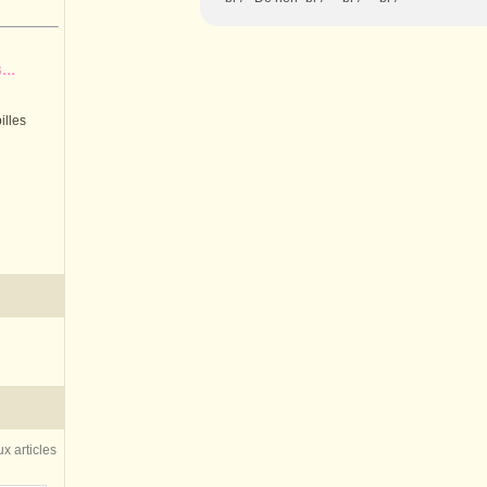
..
illes
x articles