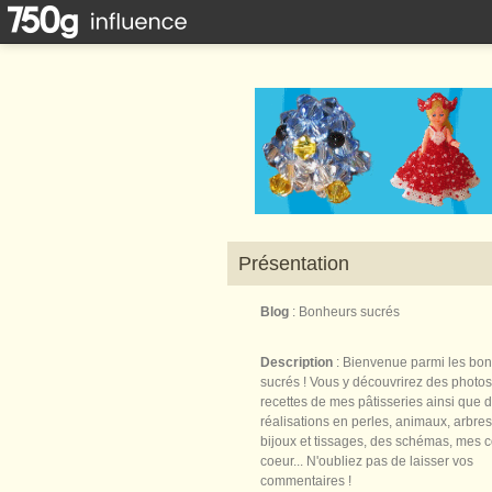
Présentation
Blog
: Bonheurs sucrés
Description
: Bienvenue parmi les bo
sucrés ! Vous y découvrirez des photos
recettes de mes pâtisseries ainsi que 
réalisations en perles, animaux, arbres,
bijoux et tissages, des schémas, mes 
coeur... N'oubliez pas de laisser vos
commentaires !