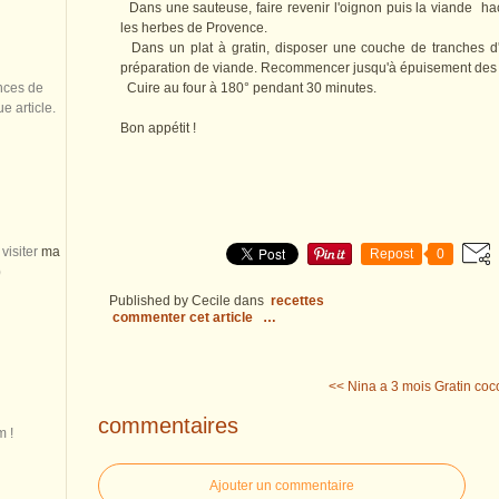
Dans une sauteuse, faire revenir l'oignon puis la viande hac
les herbes de Provence.
Dans un plat à gratin, disposer une couche de tranches d
préparation de viande. Recommencer jusqu'à épuisement des in
nces de
Cuire au four à 180° pendant 30 minutes.
 article.
Bon appétit !
visiter
ma
Repost
0
)
Published by Cecile
dans
recettes
commenter cet article
…
<< Nina a 3 mois
Gratin coc
commentaires
m !
Ajouter un commentaire