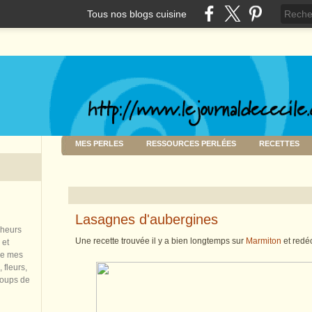
Tous nos blogs cuisine
MES PERLES
RESSOURCES PERLÉES
RECETTES
Lasagnes d'aubergines
nheurs
Une recette trouvée il y a bien longtemps sur
Marmiton
et redé
 et
de mes
 fleurs,
coups de