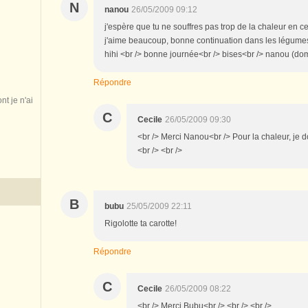
N
nanou
26/05/2009 09:12
j'espère que tu ne souffres pas trop de la chaleur en ce
j'aime beaucoup, bonne continuation dans les légumes
hihi <br /> bonne journée<br /> bises<br /> nanou (do
Répondre
nt je n'ai
C
Cecile
26/05/2009 09:30
<br /> Merci Nanou<br /> Pour la chaleur, je d
<br /> <br />
B
bubu
25/05/2009 22:11
Rigolotte ta carotte!
Répondre
C
Cecile
26/05/2009 08:22
<br /> Merci Bubu<br /> <br /> <br />