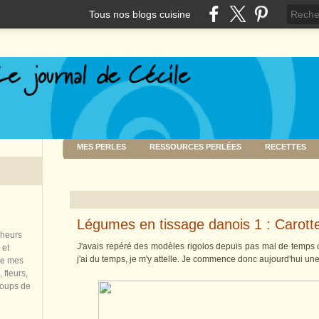
Tous nos blogs cuisine
MES PERLES
RESSOURCES PERLÉES
RECETTES
Légumes en tissage danois 1 : Carott
nheurs
J'avais repéré des modèles rigolos depuis pas mal de temps 
 et
j'ai du temps, je m'y attelle. Je commence donc aujourd'hui une
de mes
 fleurs,
coups de