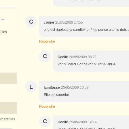
..
C
corine
25/05/2009 17:55
elle est rigolotte ta carotte!<br /> je pense a toi tu doi
illes
Répondre
C
Cecile
26/05/2009 08:21
<br /> Merci Corine<br /> <br /> <br />
L
lamifosse
25/05/2009 10:59
Elle est superbe
Répondre
x articles
C
Cecile
25/05/2009 14:14