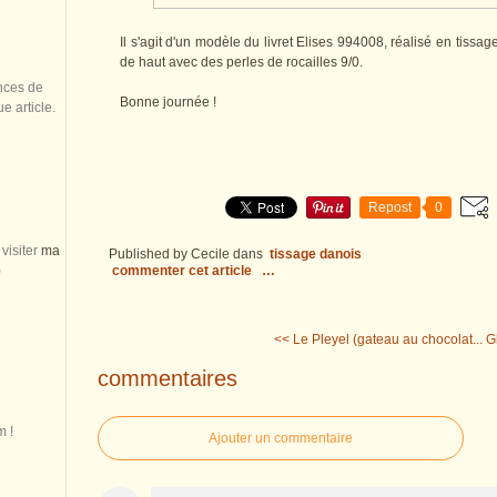
Il s'agit d'un modèle du livret Elises 994008, réalisé en tiss
de haut avec des perles de rocailles 9/0.
nces de
Bonne journée !
 article.
Repost
0
visiter
ma
Published by Cecile
dans
tissage danois
)
commenter cet article
…
<< Le Pleyel (gateau au chocolat...
G
commentaires
m !
Ajouter un commentaire