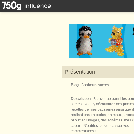
Présentation
Blog
: Bonheurs sucrés
Description
: Bienvenue parmi les bo
sucrés ! Vous y découvrirez des photos
recettes de mes pâtisseries ainsi que 
réalisations en perles, animaux, arbres,
bijoux et tissages, des schémas, mes 
coeur... N'oubliez pas de laisser vos
commentaires !