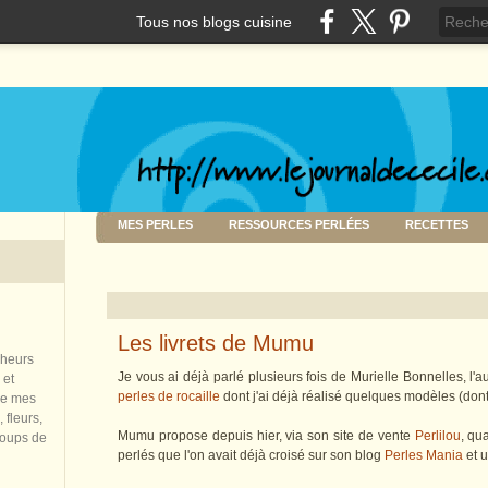
Tous nos blogs cuisine
MES PERLES
RESSOURCES PERLÉES
RECETTES
Les livrets de Mumu
nheurs
Je vous ai déjà parlé plusieurs fois de Murielle Bonnelles, l'au
 et
perles de rocaille
dont j'ai déjà réalisé quelques modèles (don
de mes
 fleurs,
Mumu propose depuis hier, via son site de vente
Perlilou
, qu
coups de
perlés que l'on avait déjà croisé sur son blog
Perles Mania
et u