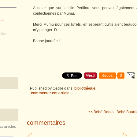
A noter que sur le site Perlilou, vous pouvez également a
confectionnés par Mumu.
..
Merci Mumu pour ces livrets, en espérant qu'ils aient beauco
m'y plonger :D
illes
Bonne journée !
Repost
0
Published by Cecile
dans
bibliothèque
commenter cet article
…
<< Bébé Donald
Bébé Bourri
commentaires
x articles