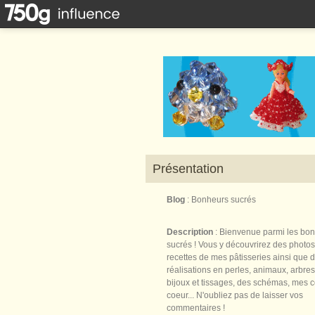
Présentation
Blog
: Bonheurs sucrés
Description
: Bienvenue parmi les bo
sucrés ! Vous y découvrirez des photos
recettes de mes pâtisseries ainsi que 
réalisations en perles, animaux, arbres,
bijoux et tissages, des schémas, mes 
coeur... N'oubliez pas de laisser vos
commentaires !