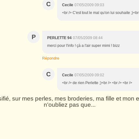
C
Cecile
07/05/2009 09:03
<br /> C'est tout le mal qu'on lui souhaite ;)<br
P
PERLETTE 94
07/05/2009 08:44
merci pour l'info ! çà a l'air super mimi ! bizz
Répondre
C
Cecile
07/05/2009 09:02
<br /> de rien Perlette ;)<br /> <br /> <br />
rsifié, sur mes perles, mes broderies, ma fille et mo
n'oubliez pas que...