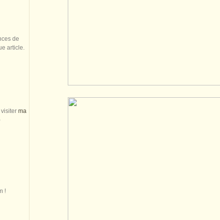
nces de
 article.
visiter
ma
)
m !