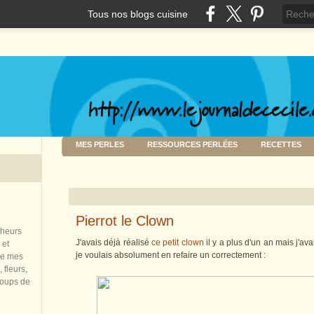
Tous nos blogs cuisine
MES PERLES
RESSOURCES PERLÉES
RECETTES
Pierrot le Clown
nheurs
J'avais déjà réalisé
ce petit clown
il y a plus d'un an mais j'av
 et
je voulais absolument en refaire un correctement :
de mes
 fleurs,
coups de