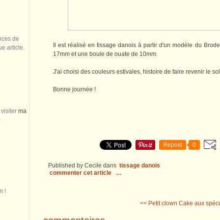
nces de
Il est réalisé en tissage danois à partir d'un modèle du Brod
 article.
17mm et une boule de ouate de 10mm.
J'ai choisi des couleurs estivales, histoire de faire revenir le sole
Bonne journée !
visiter
ma
)
Repost
0
Published by Cecile
dans
tissage danois
commenter cet article
…
m !
<< Petit clown
Cake aux spéc