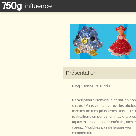
Présentation
Blog
: Bonheurs sucrés
Description
: Bienvenue parmi les bo
sucrés ! Vous y découvrirez des photos
recettes de mes pâtisseries ainsi que 
réalisations en perles, animaux, arbres,
bijoux et tissages, des schémas, mes 
coeur... N'oubliez pas de laisser vos
commentaires !