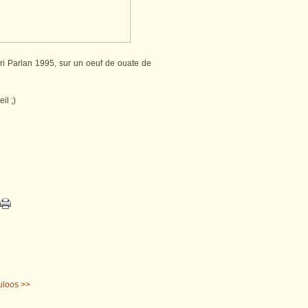
eri Parlan 1995, sur un oeuf de ouate de
il ;)
uloos >>