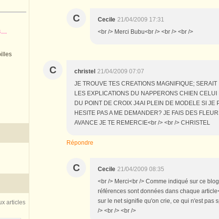
C
Cecile
21/04/2009 17:31
..
<br /> Merci Bubu<br /> <br /> <br />
illes
C
christel
21/04/2009 07:07
JE TROUVE TES CREATIONS MAGNIFIQUE; SERAIT 
LES EXPLICATIONS DU NAPPERONS CHIEN CELUI D
DU POINT DE CROIX J4AI PLEIN DE MODELE SI JE
HESITE PAS A ME DEMANDER? JE FAIS DES FLEU
AVANCE JE TE REMERCIE<br /> <br /> CHRISTEL
Répondre
C
Cecile
21/04/2009 08:35
<br /> Merci<br /> Comme indiqué sur ce blog
références sont données dans chaque article<b
sur le net signifie qu'on crie, ce qui n'est pa
x articles
/> <br /> <br />