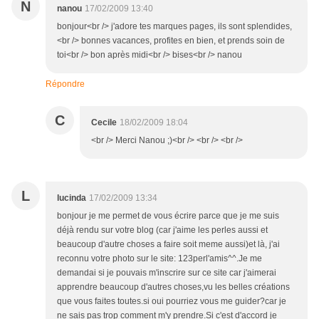
N
nanou
17/02/2009 13:40
bonjour<br /> j'adore tes marques pages, ils sont splendides,
<br /> bonnes vacances, profites en bien, et prends soin de
toi<br /> bon après midi<br /> bises<br /> nanou
Répondre
C
Cecile
18/02/2009 18:04
<br /> Merci Nanou ;)<br /> <br /> <br />
L
lucinda
17/02/2009 13:34
bonjour je me permet de vous écrire parce que je me suis
déjà rendu sur votre blog (car j'aime les perles aussi et
beaucoup d'autre choses a faire soit meme aussi)et là, j'ai
reconnu votre photo sur le site: 123perl'amis^^.Je me
demandai si je pouvais m'inscrire sur ce site car j'aimerai
apprendre beaucoup d'autres choses,vu les belles créations
que vous faites toutes.si oui pourriez vous me guider?car je
ne sais pas trop comment m'y prendre.Si c'est d'accord je