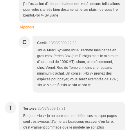
j'ai l'occasion d'aller prochainement. voilà, encore félicitations
pour votre site très bien documenté, et au plaisir de vous lire
bientot.<br /> Sylviane
Répondre
C
Cecile
13/03/2009 22:33
<br /> Merci Sylviane<br /> J'achète mes perles en
gros chez Perles Box (rue Turbigo mais le minimum
d'achat est de 100€ HT), sinon, plus récemment,
chez Vénot, Rue du Temple, moins cher et sans
minimum d'achat. Un conseil :<br /> prenez des
espèces pour payer, vous serez exemptée de TVA ;)
<br /> A bientôt !<br /> <br /> <br />
T
Tortoise
25/02/2009 17:31
Bonjour, <br /> je ne peux que renchérir: ces marque-pages
sont très sympas! J'aimerais beaucoup essayer d'en faire,
c'est vraiment dommage que le modèle ne soit plus