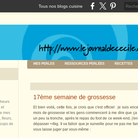
Tous nos blogs cuisine
MES PERLES
RESSOURCES PERLÉES
RECETTES
17ème semaine de grossesse
nheurs
 et
Et bien voilà, cette fois, je crois que c'est officiel : je suis en
de mes
mois de grossesse et les gens commencent à me dire que ça se 
 fleurs,
un peu la tronche, après le repas du foot de ce week-end, j'en
coups de
dépasser +4kg. Il va falloir que je surveille pour ne pas me f
vous laisse juger par vous-même :