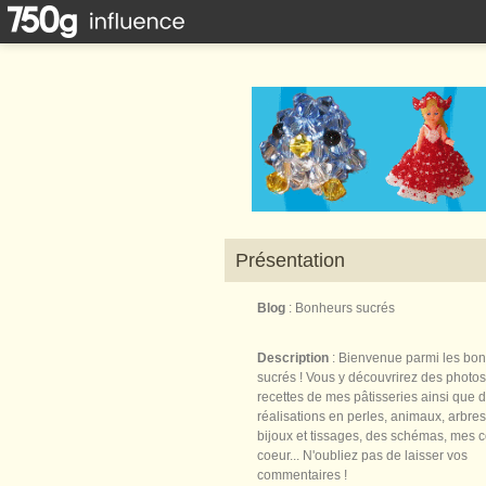
Présentation
Blog
: Bonheurs sucrés
Description
: Bienvenue parmi les bo
sucrés ! Vous y découvrirez des photos
recettes de mes pâtisseries ainsi que 
réalisations en perles, animaux, arbres,
bijoux et tissages, des schémas, mes 
coeur... N'oubliez pas de laisser vos
commentaires !