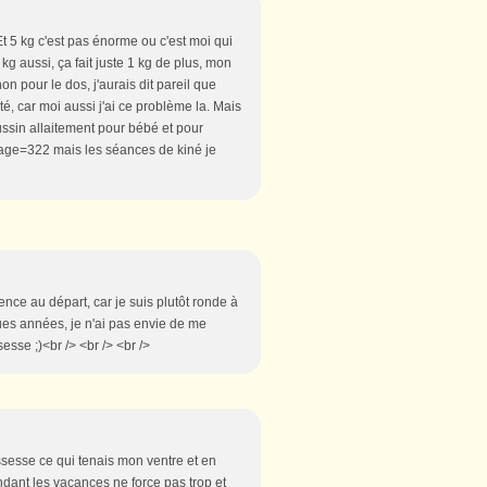
t 5 kg c'est pas énorme ou c'est moi qui
 kg aussi, ça fait juste 1 kg de plus, mon
on pour le dos, j'aurais dit pareil que
té, car moi aussi j'ai ce problème la. Mais
ussin allaitement pour bébé et pour
ge=322 mais les séances de kiné je
nce au départ, car je suis plutôt ronde à
lques années, je n'ai pas envie de me
sse ;)<br /> <br /> <br />
ssesse ce qui tenais mon ventre et en
ndant les vacances ne force pas trop et