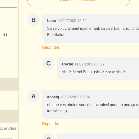
B
..
bubu
10/02/2009 15:31
Sa se voit vraiment maintenant, sa c'est bien arrondi da
illes
Felicitation!!!
Répondre
C
Cecile
11/02/2009 08:36
<br /> Merci Bubu ;)<br /> <br /> <br />
A
annaïg
10/02/2009 09:54
oh que ces photos sont émouvantes! pour un peu ça do
troisième ;-)
Répondre
x articles