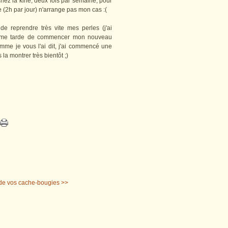
chez la kiné, deux fois par semaine, pour
 (2h par jour) n'arrange pas mon cas :(
e reprendre très vite mes perles (j'ai
 il me tarde de commencer mon nouveau
mme je vous l'ai dit, j'ai commencé une
 la montrer très bientôt ;)
 de vos cache-bougies >>