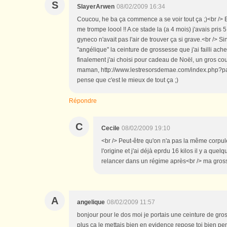
S
SlayerArwen
08/02/2009 16:34
Coucou, he ba ça commence a se voir tout ça ;)<br /> E
me trompe loool !! A ce stade la (a 4 mois) j'avais pris 5
gyneco n'avait pas l'air de trouver ça si grave.<br /> Sin
"angélique" la ceinture de grossesse que j'ai failli ache
finalement j'ai choisi pour cadeau de Noël, un gros co
maman, http://www.lestresorsdemae.com/index.php?pa
pense que c'est le mieux de tout ça ;)
Répondre
C
Cecile
08/02/2009 19:10
<br /> Peut-être qu'on n'a pas la même corpule
l'origine et j'ai déjà eprdu 16 kilos il y a que
relancer dans un régime après<br /> ma grosse
A
angelique
08/02/2009 11:57
bonjour pour le dos moi je portais une ceinture de gro
plus ca le mettais bien en evidence repose toi bien pe