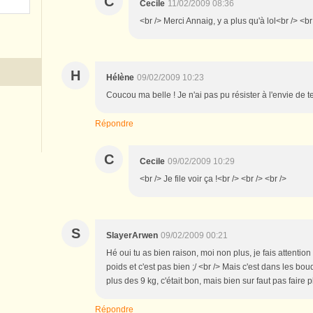
C
Cecile
11/02/2009 08:36
<br /> Merci Annaig, y a plus qu'à lol<br /> <br
H
Hélène
09/02/2009 10:23
Coucou ma belle ! Je n'ai pas pu résister à l'envie de t
Répondre
C
Cecile
09/02/2009 10:29
<br /> Je file voir ça !<br /> <br /> <br />
S
SlayerArwen
09/02/2009 00:21
Hé oui tu as bien raison, moi non plus, je fais attention
poids et c'est pas bien ;/ <br /> Mais c'est dans les bouq
plus des 9 kg, c'était bon, mais bien sur faut pas faire pl
Répondre