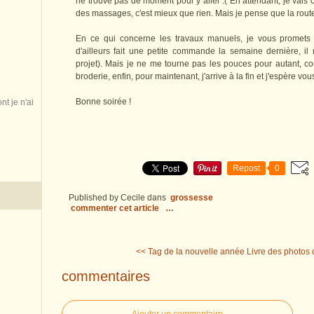
ne trouve pas de moment pour y aller :( En attendant, je vais 
des massages, c'est mieux que rien. Mais je pense que la route
En ce qui concerne les travaux manuels, je vous promets d
d'ailleurs fait une petite commande la semaine dernière,
projet). Mais je ne me tourne pas les pouces pour autant, co
broderie, enfin, pour maintenant, j'arrive à la fin et j'espère vous
Bonne soirée !
nt je n'ai
Repost
0
Published by Cecile
dans
grossesse
commenter cet article
…
<< Tag de la nouvelle année
Livre des photos
commentaires
Ajouter un commentaire