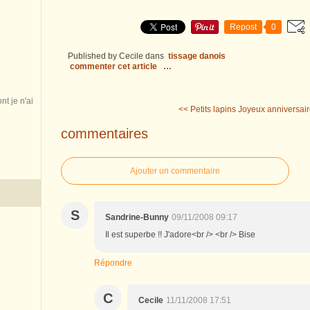
Repost
0
Published by Cecile
dans
tissage danois
commenter cet article
…
nt je n'ai
<< Petits lapins
Joyeux anniversaire
commentaires
Ajouter un commentaire
S
Sandrine-Bunny
09/11/2008 09:17
Il est superbe !! J'adore<br /> <br /> Bise
Répondre
C
Cecile
11/11/2008 17:51