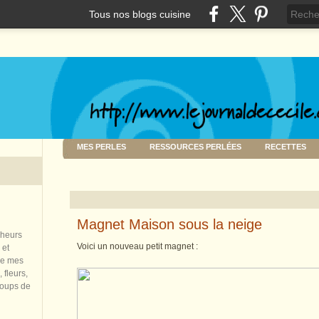
Tous nos blogs cuisine
MES PERLES
RESSOURCES PERLÉES
RECETTES
Magnet Maison sous la neige
nheurs
Voici un nouveau petit magnet :
 et
de mes
 fleurs,
coups de