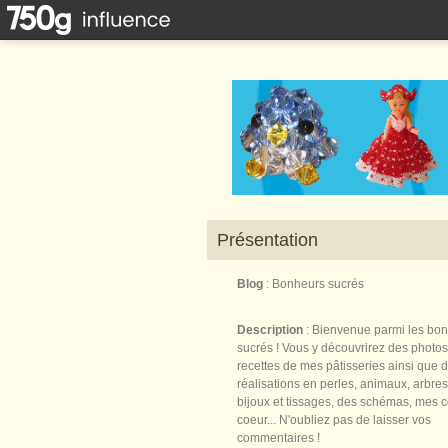
Présentation
Blog
: Bonheurs sucrés
Description
: Bienvenue parmi les bo
sucrés ! Vous y découvrirez des photos
recettes de mes pâtisseries ainsi que 
réalisations en perles, animaux, arbres,
bijoux et tissages, des schémas, mes 
coeur... N'oubliez pas de laisser vos
commentaires !