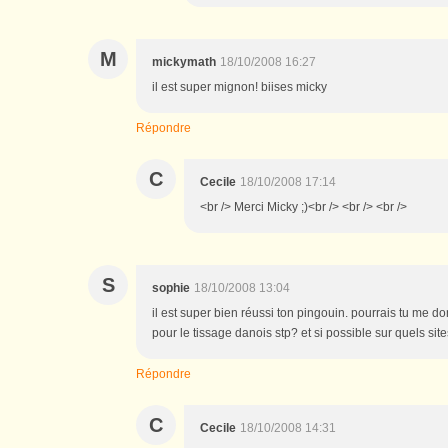
M
mickymath
18/10/2008 16:27
il est super mignon! biises micky
Répondre
C
Cecile
18/10/2008 17:14
<br /> Merci Micky ;)<br /> <br /> <br />
S
sophie
18/10/2008 13:04
il est super bien réussi ton pingouin. pourrais tu me do
pour le tissage danois stp? et si possible sur quels sit
Répondre
C
Cecile
18/10/2008 14:31