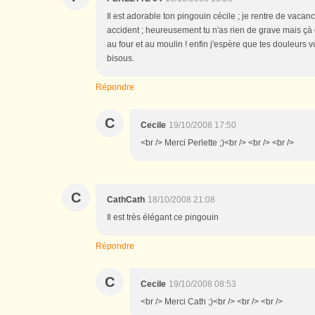
Il est adorable ton pingouin cécile ; je rentre de vacanc
accident ; heureusement tu n'as rien de grave mais çà
au four et au moulin ! enfin j'espère que tes douleurs v
bisous.
Répondre
C
Cecile
19/10/2008 17:50
<br /> Merci Perlette ;)<br /> <br /> <br />
C
CathCath
18/10/2008 21:08
Il est très élégant ce pingouin
Répondre
C
Cecile
19/10/2008 08:53
<br /> Merci Cath ;)<br /> <br /> <br />