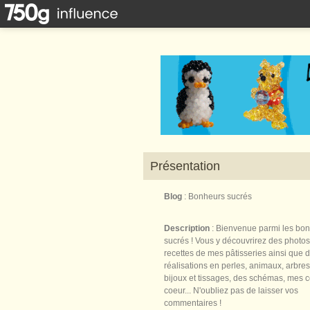
Présentation
Blog
: Bonheurs sucrés
Description
: Bienvenue parmi les bo
sucrés ! Vous y découvrirez des photos
recettes de mes pâtisseries ainsi que 
réalisations en perles, animaux, arbres,
bijoux et tissages, des schémas, mes 
coeur... N'oubliez pas de laisser vos
commentaires !