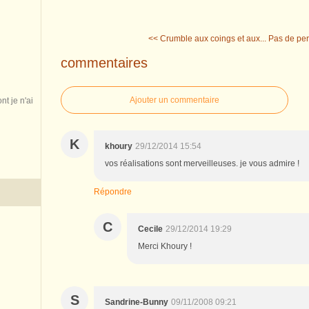
<< Crumble aux coings et aux...
Pas de perl
commentaires
Ajouter un commentaire
nt je n'ai
K
khoury
29/12/2014 15:54
vos réalisations sont merveilleuses. je vous admire !
Répondre
C
Cecile
29/12/2014 19:29
Merci Khoury !
S
Sandrine-Bunny
09/11/2008 09:21