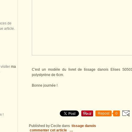
nces de
 article.
visiter
ma
C'est un modèle du livret de tissage danois Elises S0501
)
polystyrène de 6cm.
Bonne journée !
Repost
0
m !
Published by Cecile
dans
tissage danois
commenter cet article
…