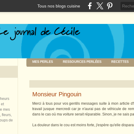
Tous nos blogs cuisine
MES PERLES
RESSOURCES PERLÉES
RECETTES
Monsieur Pingouin
nheurs
Merci à tous pour vos gentils messages suite à mon article d'h
 et
travail jusque mercredi car je n'aurai pas de véhicule de r
de mes
dans le cas où ma voiture serait réparable. Sinon, je ne sais p
 fleurs,
coups de
La douleur dans le cou est moins forte, j'espère qu'elle dispar