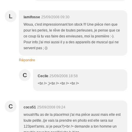
L
lamifosse
25/09/2008 09:30
Woua, c'est impressionnant ton stock !!! Une pièce rien que
pour les perles, le rêve de toutes perleuses, je pense que ce
ce coup là tu vas faire des envieuses, moi la première :-).
Pour info j'ai moi aussi il y a des appareils de muscul qui ne
servent pas ;-))
Répondre
C
Cecile
25/09/2008 18:58
<br /> ;)<br /> <br /> <br />
C
coco51
25/09/2008 09:24
wouah!!tu as de la place!moi j'ai ma piéce aussi mais elle est
toute petite..(je vais la prendre en photo est elle sera sur
123perl'amis..si je peux?)<br /> demande a ton homme un