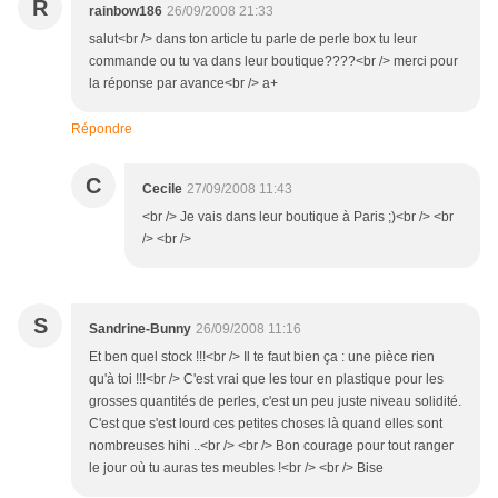
R
rainbow186
26/09/2008 21:33
salut<br /> dans ton article tu parle de perle box tu leur
commande ou tu va dans leur boutique????<br /> merci pour
la réponse par avance<br /> a+
Répondre
C
Cecile
27/09/2008 11:43
<br /> Je vais dans leur boutique à Paris ;)<br /> <br
/> <br />
S
Sandrine-Bunny
26/09/2008 11:16
Et ben quel stock !!!<br /> Il te faut bien ça : une pièce rien
qu'à toi !!!<br /> C'est vrai que les tour en plastique pour les
grosses quantités de perles, c'est un peu juste niveau solidité.
C'est que s'est lourd ces petites choses là quand elles sont
nombreuses hihi ..<br /> <br /> Bon courage pour tout ranger
le jour où tu auras tes meubles !<br /> <br /> Bise