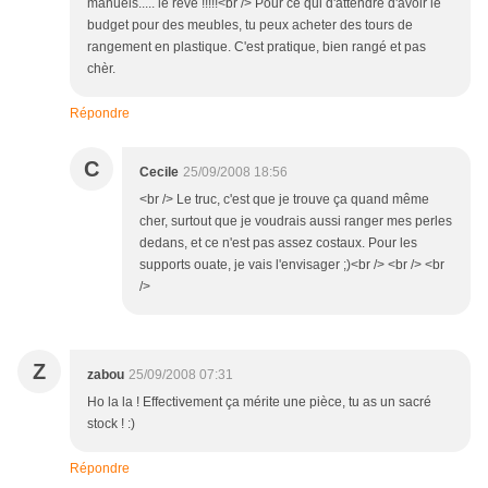
manuels..... le rêve !!!!!<br /> Pour ce qui d'attendre d'avoir le
budget pour des meubles, tu peux acheter des tours de
rangement en plastique. C'est pratique, bien rangé et pas
chèr.
Répondre
C
Cecile
25/09/2008 18:56
<br /> Le truc, c'est que je trouve ça quand même
cher, surtout que je voudrais aussi ranger mes perles
dedans, et ce n'est pas assez costaux. Pour les
supports ouate, je vais l'envisager ;)<br /> <br /> <br
/>
Z
zabou
25/09/2008 07:31
Ho la la ! Effectivement ça mérite une pièce, tu as un sacré
stock ! :)
Répondre