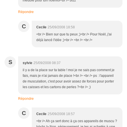
meuble pour ton noel!lol<br /> bizz
Répondre
C
Cecile
25/09/2008 18:58
<br /> Bien sur que tu peux ;)<br /> Pour Noël, j'ai
déjà lancé l'idée ;)<br /> <br /> <br />
S
sylvie
25/09/2008 08:37
il y a de la place sur ta table ! moi je ne sais pas comment je
fais, mais je n'ai jamais de place !<br /> <br /> ps : l'appareil
de musculation, c'est pour avoir assez de forces pour porter
les caisses et les cartons de perles ?<br /> ;)
Répondre
C
Cecile
25/09/2008 18:57
<br /> Ah ça sert donc à ça ces appareils de muscu ?
lol<br /> Non, sérieusement, je les ai achetés à une