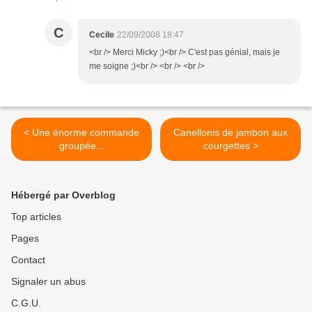
C
Cecile
22/09/2008 18:47
<br /> Merci Micky ;)<br /> C'est pas génial, mais je
me soigne ;)<br /> <br /> <br />
< Une énorme commande
Canellonis de jambon aux
groupée...
courgettes >
Hébergé par Overblog
Top articles
Pages
Contact
Signaler un abus
C.G.U.