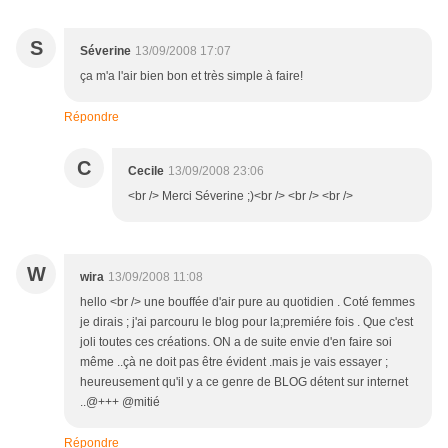
S
Séverine
13/09/2008 17:07
ça m'a l'air bien bon et très simple à faire!
Répondre
C
Cecile
13/09/2008 23:06
<br /> Merci Séverine ;)<br /> <br /> <br />
W
wira
13/09/2008 11:08
hello <br /> une bouffée d'air pure au quotidien . Coté femmes
je dirais ; j'ai parcouru le blog pour la;premiére fois . Que c'est
joli toutes ces créations. ON a de suite envie d'en faire soi
même ..çà ne doit pas être évident .mais je vais essayer ;
heureusement qu'il y a ce genre de BLOG détent sur internet
..@+++ @mitié
Répondre