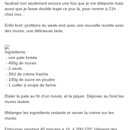
faudrait non seulement encore une fois que je me téléporte mais
aussi que je fasse double trajet ce jour là, pour rentrer à 21h
chez moi...
Enfin bref, profitons du week-end avec une nouvelle recette avec
des mures, une délicieuse tarte.
Ingrédients :
- une pate brisée
- 400g de mures
- 2 oeufs
- 30cl de crème fraiche
- 100g de sucre en poudre
- 1 cuiller à soupe de farine.
Etaler la pate au fin d'un moule, et la piquer. Déposer au fond les
mures lavées.
Mélanger les ingrédients restants et verser la crème sur les
mures.
Enfourner pendant 45 minutes à 1h, à 200-220° (dépend des