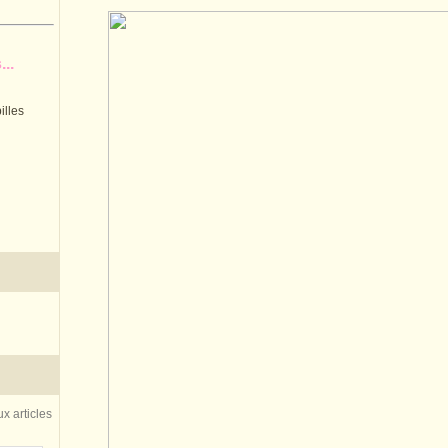
..
illes
x articles