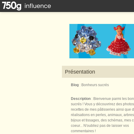
Présentation
Blog
: Bonheurs sucrés
Description
: Bienvenue parmi les bo
sucrés ! Vous y découvrirez des photos
recettes de mes pâtisseries ainsi que 
réalisations en perles, animaux, arbres,
bijoux et tissages, des schémas, mes 
coeur... N'oubliez pas de laisser vos
commentaires !