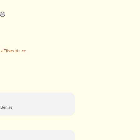
 Elises et... >>
s Denise