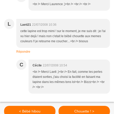
<br /> Merci Laurence ;)<br /> <br /> <br />
L
Laeti21
22/07/2008 10:36
cette lapine est trop mimi ! sur le moment, je me suis dit : je l'ai
vu hier dejà ! mais non c'etait le bébé chouette aux memes
couleurs !! je retourne me coucher....<br /> bisous
Répondre
C
Cécile
22/07/2008 10:54
<br /> Merci Laeti ;)<br /> En fait, comme les perles
étaient sorties, j'aiu choisi la facilité en faisant ma
lapine dans les mêmes tons lol<br /> Bizzz<br /> <br
/> <br />
< Bébé hibou
Chouette ! >