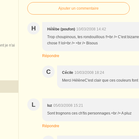
Ajouter un commentaire
H
Hélèbe (poufon)
10/03/2008 14:42
Trop choupinous, tes rondouillous !!<br /> C'est bizar
chose !! lol<br /> <br /> Bisous
nt je n'ai
Répondre
C
Cécile
10/03/2008 18:24
Merci HélèneC'est clair que ces couleurs font f
L
luz
05/03/2008 15:21
Sont trognons ces ch'tis personnages.<br /> A pluz
Répondre