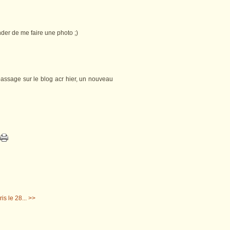
ander de me faire une photo ;)
passage sur le blog acr hier, un nouveau
s le 28... >>