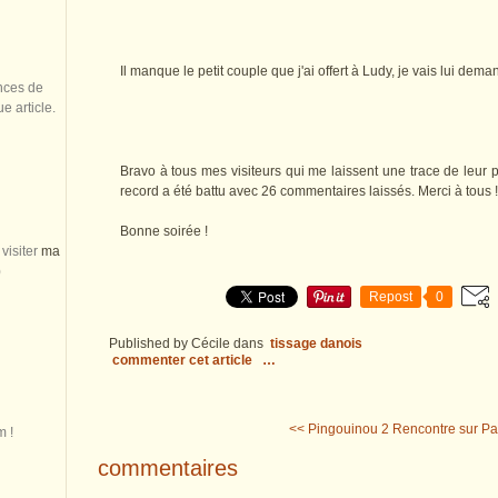
Il manque le petit couple que j'ai offert à Ludy, je vais lui dem
nces de
 article.
Bravo à tous mes visiteurs qui me laissent une trace de leur 
record a été battu avec 26 commentaires laissés. Merci à tous !
Bonne soirée !
visiter
ma
)
Repost
0
Published by Cécile
dans
tissage danois
commenter cet article
…
<< Pingouinou 2
Rencontre sur Pari
m !
commentaires