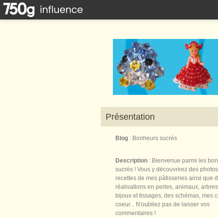
Présentation
Blog
: Bonheurs sucrés
Description
: Bienvenue parmi les bo
sucrés ! Vous y découvrirez des photos
recettes de mes pâtisseries ainsi que 
réalisations en perles, animaux, arbres,
bijoux et tissages, des schémas, mes 
coeur... N'oubliez pas de laisser vos
commentaires !