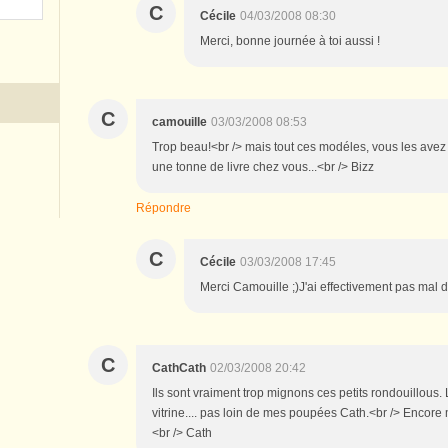
C
Cécile
04/03/2008 08:30
Merci, bonne journée à toi aussi !
C
camouille
03/03/2008 08:53
Trop beau!<br /> mais tout ces modéles, vous les avez 
une tonne de livre chez vous...<br /> Bizz
Répondre
C
Cécile
03/03/2008 17:45
Merci Camouille ;)J'ai effectivement pas mal d
C
CathCath
02/03/2008 20:42
Ils sont vraiment trop mignons ces petits rondouillous
vitrine.... pas loin de mes poupées Cath.<br /> Encore m
<br /> Cath