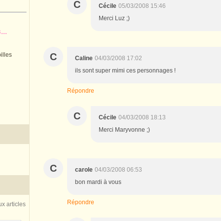
C
Cécile
05/03/2008 15:46
Merci Luz ;)
..
C
illes
Caline
04/03/2008 17:02
ils sont super mimi ces personnages !
Répondre
C
Cécile
04/03/2008 18:13
Merci Maryvonne ;)
C
carole
04/03/2008 06:53
bon mardi à vous
Répondre
x articles