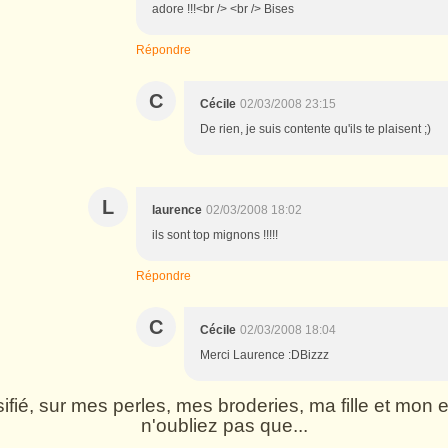
adore !!!<br /> <br /> Bises
Répondre
C
Cécile
02/03/2008 23:15
De rien, je suis contente qu'ils te plaisent ;)
L
laurence
02/03/2008 18:02
ils sont top mignons !!!!!
Répondre
C
Cécile
02/03/2008 18:04
Merci Laurence :DBizzz
rsifié, sur mes perles, mes broderies, ma fille et mo
n'oubliez pas que...