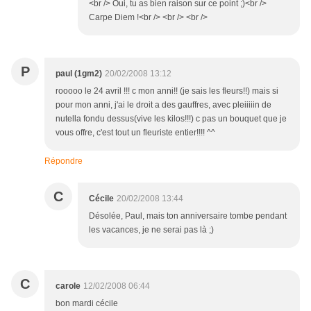
<br /> Oui, tu as bien raison sur ce point ;)<br />
Carpe Diem !<br /> <br /> <br />
P
paul (1gm2)
20/02/2008 13:12
rooooo le 24 avril !!! c mon anni!! (je sais les fleurs!!) mais si
pour mon anni, j'ai le droit a des gauffres, avec pleiiiiin de
nutella fondu dessus(vive les kilos!!!) c pas un bouquet que je
vous offre, c'est tout un fleuriste entier!!!! ^^
Répondre
C
Cécile
20/02/2008 13:44
Désolée, Paul, mais ton anniversaire tombe pendant
les vacances, je ne serai pas là ;)
C
carole
12/02/2008 06:44
bon mardi cécile