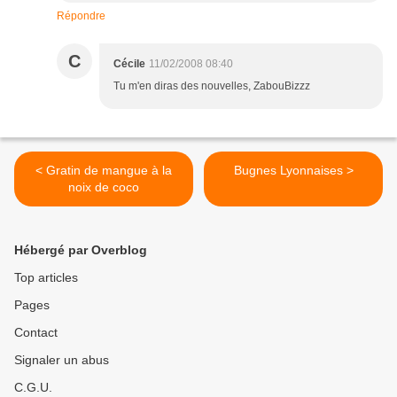
Répondre
C
Cécile
11/02/2008 08:40
Tu m'en diras des nouvelles, ZabouBizzz
< Gratin de mangue à la
Bugnes Lyonnaises >
noix de coco
Hébergé par Overblog
Top articles
Pages
Contact
Signaler un abus
C.G.U.