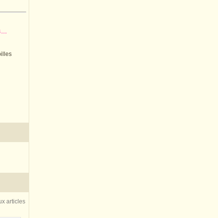
..
illes
x articles