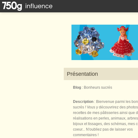
Présentation
Blog
: Bonheurs sucrés
Description
: Bienvenue parmi les bo
sucrés ! Vous y découvrirez des photos
recettes de mes pâtisseries ainsi que 
réalisations en perles, animaux, arbres,
bijoux et tissages, des schémas, mes 
coeur... N'oubliez pas de laisser vos
commentaires !