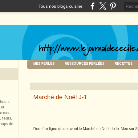
Tous nos blogs cuisine
MES PERLES
RESSOURCES PERLÉES
RECETTES
Marché de Noël J-1
nheurs
 et
de mes
 fleurs,
coups de
Dernière ligne droite avant le Marché de Noël de le Mée sur 