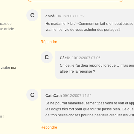
C
chloé
10/12/2007 00:59
Hé madame!!!<br /> Comment on fait si on peut pas se 
nces de
 article.
vraiment envie de vous acheter des perlages?
Répondre
C
Cécile
10/12/2007 07:05
Chloé, je t'ai déjà répondu lorsque tu m'as pos
visiter
ma
allée lire la réponse ?
)
C
CathCath
09/12/2007 14:54
Je ne pourrai malheureusement pas venir te voir et app
les doigts très fort pour que tout se passe bien. Ce que
de trop belles choses pour ne pas faire craquer les vis
m !
Répondre