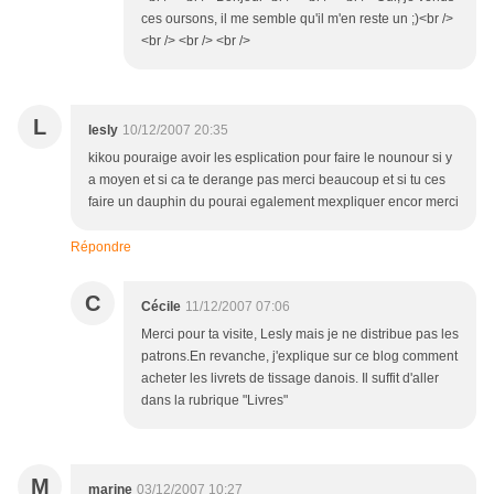
ces oursons, il me semble qu'il m'en reste un ;)<br />
<br /> <br /> <br />
L
lesly
10/12/2007 20:35
kikou pouraige avoir les esplication pour faire le nounour si y
a moyen et si ca te derange pas merci beaucoup et si tu ces
faire un dauphin du pourai egalement mexpliquer encor merci
Répondre
C
Cécile
11/12/2007 07:06
Merci pour ta visite, Lesly mais je ne distribue pas les
patrons.En revanche, j'explique sur ce blog comment
acheter les livrets de tissage danois. Il suffit d'aller
dans la rubrique "Livres"
M
marine
03/12/2007 10:27