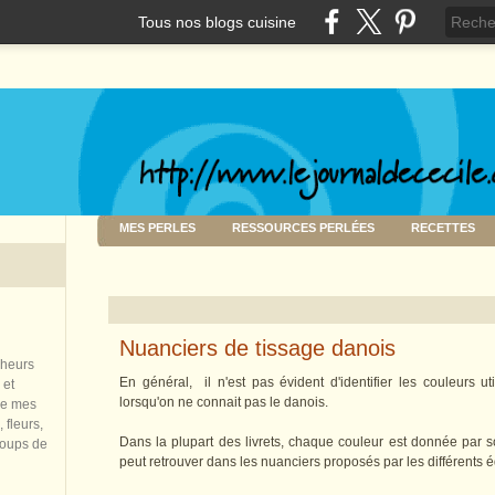
Tous nos blogs cuisine
MES PERLES
RESSOURCES PERLÉES
RECETTES
Nuanciers de tissage danois
nheurs
En général, il n'est pas évident d'identifier les couleurs ut
 et
lorsqu'on ne connait pas le danois.
de mes
 fleurs,
Dans la plupart des livrets, chaque couleur est donnée par
coups de
peut retrouver dans les nuanciers proposés par les différents éd