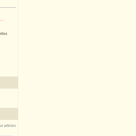
..
illes
x articles