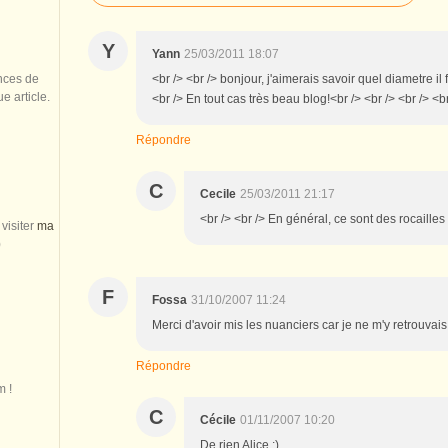
Y
Yann
25/03/2011 18:07
<br /> <br /> bonjour, j'aimerais savoir quel diametre il
nces de
 article.
<br /> En tout cas très beau blog!<br /> <br /> <br /> <br
Répondre
C
Cecile
25/03/2011 21:17
<br /> <br /> En général, ce sont des rocailles
visiter
ma
)
F
Fossa
31/10/2007 11:24
Merci d'avoir mis les nuanciers car je ne m'y retrouvais
Répondre
m !
C
Cécile
01/11/2007 10:20
De rien Alice ;)