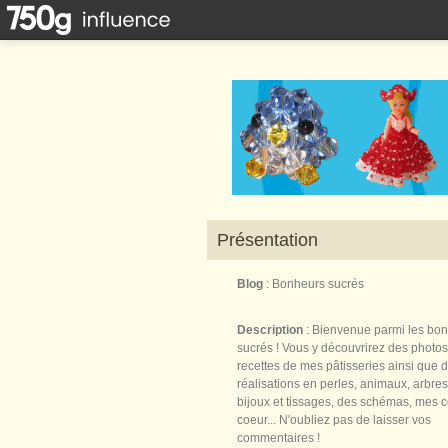
Présentation
Blog
: Bonheurs sucrés
Description
: Bienvenue parmi les bo
sucrés ! Vous y découvrirez des photos
recettes de mes pâtisseries ainsi que 
réalisations en perles, animaux, arbres,
bijoux et tissages, des schémas, mes 
coeur... N'oubliez pas de laisser vos
commentaires !