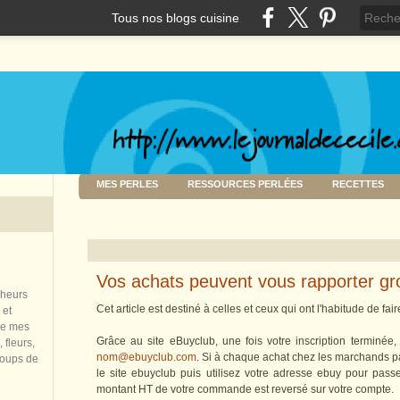
Tous nos blogs cuisine
MES PERLES
RESSOURCES PERLÉES
RECETTES
Vos achats peuvent vous rapporter gr
nheurs
Cet article est destiné à celles et ceux qui ont l'habitude de fai
 et
de mes
Grâce au site eBuyclub, une fois votre inscription terminée
 fleurs,
nom@ebuyclub.com
. Si à chaque achat chez les marchands p
coups de
le site ebuyclub puis utilisez votre adresse ebuy pour pa
montant HT de votre commande est reversé sur votre compte.