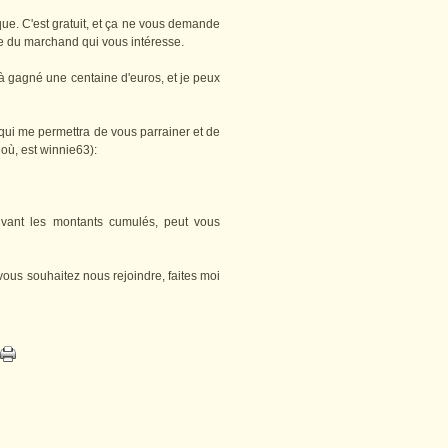
e. C'est gratuit, et ça ne vous demande
site du marchand qui vous intéresse.
jà gagné une centaine d'euros, et je peux
 qui me permettra de vous parrainer et de
ù, est winnie63):
ivant les montants cumulés, peut vous
vous souhaitez nous rejoindre, faites moi