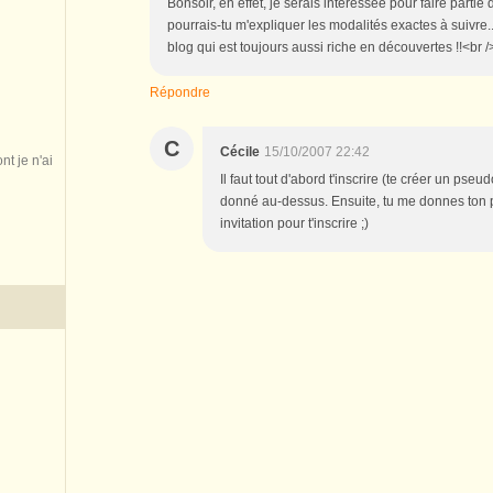
Bonsoir, en effet, je serais intéressée pour faire parti
pourrais-tu m'expliquer les modalités exactes à suivre.
blog qui est toujours aussi riche en découvertes !!<br /
Répondre
C
Cécile
15/10/2007 22:42
nt je n'ai
Il faut tout d'abord t'inscrire (te créer un pse
donné au-dessus. Ensuite, tu me donnes ton ps
invitation pour t'inscrire ;)