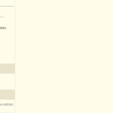
..
illes
x articles