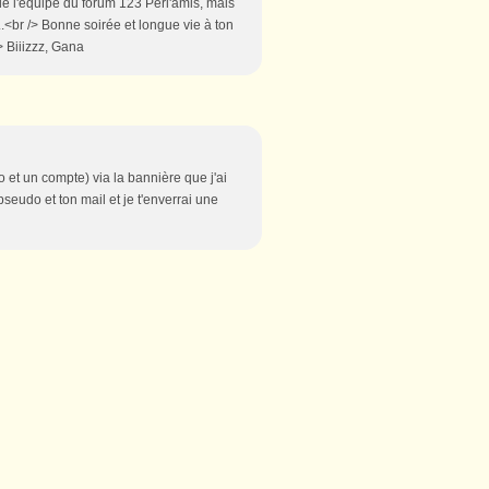
e de l'équipe du forum 123 Perl'amis, mais
..<br /> Bonne soirée et longue vie à ton
> Biiizzz, Gana
udo et un compte) via la bannière que j'ai
eudo et ton mail et je t'enverrai une