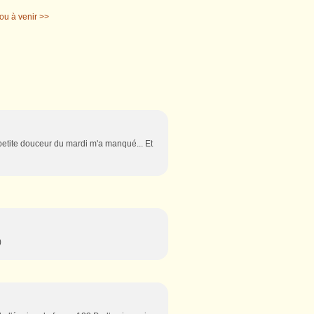
jou à venir >>
e petite douceur du mardi m'a manqué... Et
)