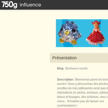
Présentation
Blog
: Bonheurs sucrés
Description
: Bienvenue parmi les bo
sucrés ! Vous y découvrirez des photos
recettes de mes pâtisseries ainsi que 
réalisations en perles, animaux, arbres,
bijoux et tissages, des schémas, mes 
coeur... N'oubliez pas de laisser vos
commentaires !