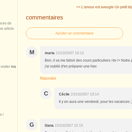
<< L'amour est aveugle
Un petit bi
commentaires
nces de
 article.
Ajouter un commentaire
M
maria
23/10/2007 19:12
Bon, il va me falloir des cours particuliers.<br /> Notr
j'ai oublié d'en préparer une hier.
visiter
ma
)
Répondre
C
Cécile
23/10/2007 19:14
Il y en aura une vendredi, pour les vacances ;
m !
G
Gana
15/10/2007 22:15