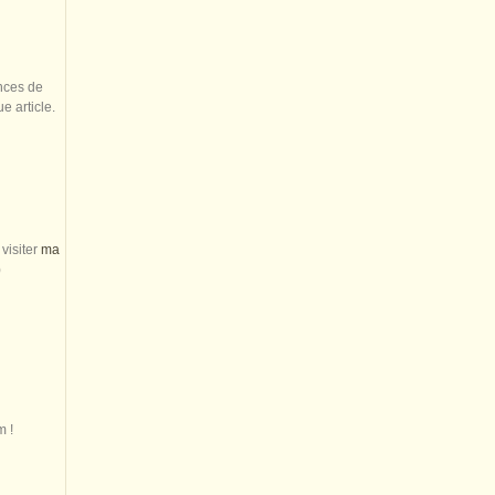
nces de
 article.
visiter
ma
)
m !