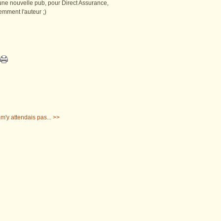
 une nouvelle pub, pour Direct Assurance,
emment l'auteur ;)
m'y attendais pas... >>