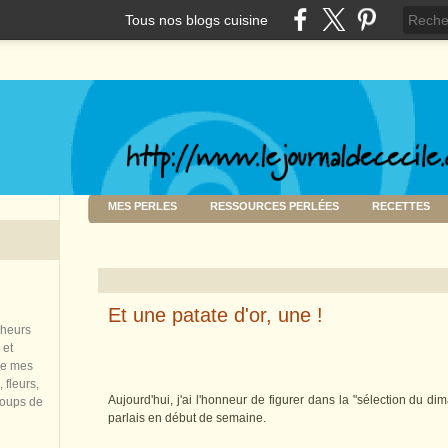
Tous nos blogs cuisine
MES PERLES
RESSOURCES PERLÉES
RECETTES
Et une patate d'or, une !
nheurs
 et
de mes
 fleurs,
Aujourd'hui, j'ai l'honneur de figurer dans la "sélection du d
coups de
parlais en début de semaine.