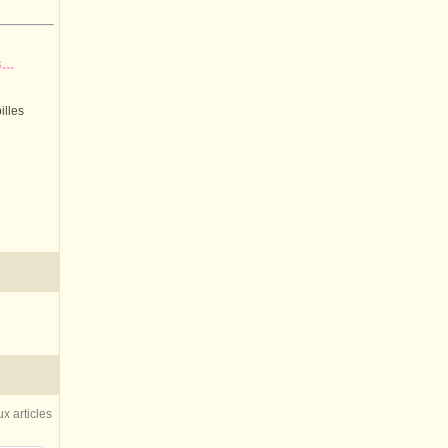
..
illes
x articles