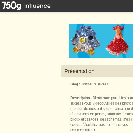
Présentation
Blog
: Bonheurs sucrés
Description
: Bienvenue parmi les bo
sucrés ! Vous y découvrirez des photos
recettes de mes pâtisseries ainsi que 
réalisations en perles, animaux, arbres,
bijoux et tissages, des schémas, mes 
coeur... N'oubliez pas de laisser vos
commentaires !