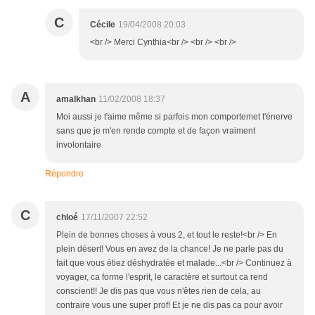
C
Cécile
19/04/2008 20:03
<br /> Merci Cynthia<br /> <br /> <br />
A
amalkhan
11/02/2008 18:37
Moi aussi je t'aime même si parfois mon comportemet t'énerve
sans que je m'en rende compte et de façon vraiment
involontaire
Répondre
C
chloé
17/11/2007 22:52
Plein de bonnes choses à vous 2, et tout le reste!<br /> En
plein désert! Vous en avez de la chance! Je ne parle pas du
fait que vous étiez déshydratée et malade...<br /> Continuez à
voyager, ca forme l'esprit, le caractère et surtout ca rend
conscient!! Je dis pas que vous n'êtes rien de cela, au
contraire vous une super prof! Et je ne dis pas ca pour avoir