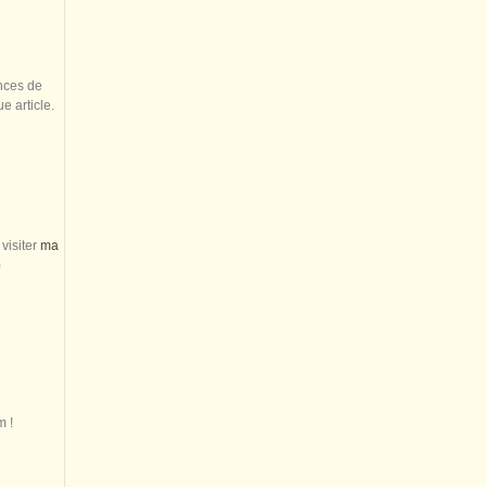
nces de
 article.
visiter
ma
)
m !