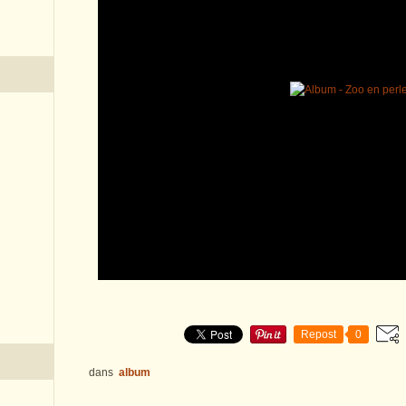
Repost
0
dans
album