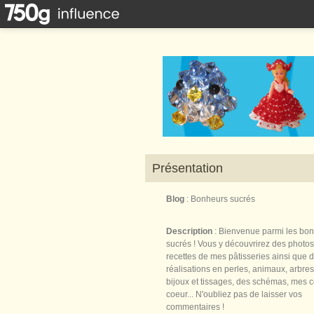
Présentation
Blog
: Bonheurs sucrés
Description
: Bienvenue parmi les bo
sucrés ! Vous y découvrirez des photos
recettes de mes pâtisseries ainsi que 
réalisations en perles, animaux, arbres,
bijoux et tissages, des schémas, mes 
coeur... N'oubliez pas de laisser vos
commentaires !