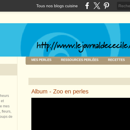
Tous nos blogs cuisine
MES PERLES
RESSOURCES PERLÉES
RECETTES
Album - Zoo en perles
nheurs
 et
de mes
 fleurs,
coups de