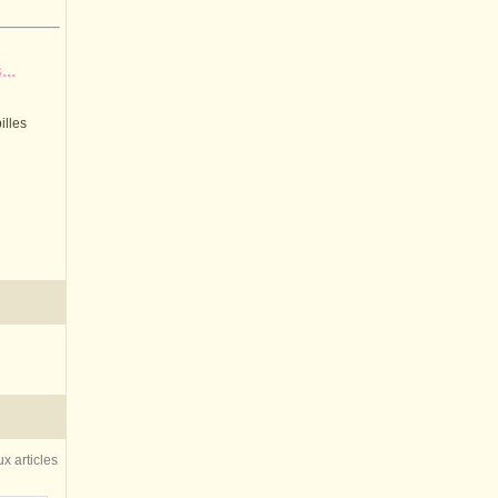
..
illes
x articles