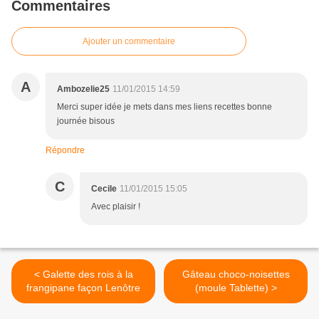
Commentaires
Ajouter un commentaire
A
Ambozelie25
11/01/2015 14:59
Merci super idée je mets dans mes liens recettes bonne
journée bisous
Répondre
C
Cecile
11/01/2015 15:05
Avec plaisir !
< Galette des rois à la
Gâteau choco-noisettes
frangipane façon Lenôtre
(moule Tablette) >