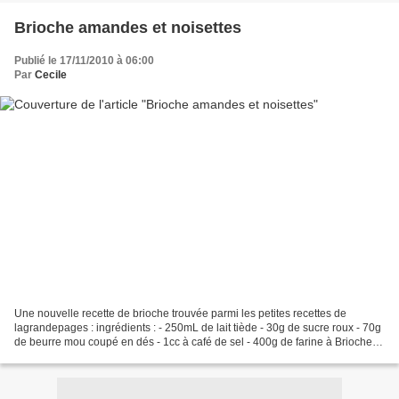
Brioche amandes et noisettes
Publié le 17/11/2010 à 06:00
Par
Cecile
Une nouvelle recette de brioche trouvée parmi les petites recettes de
lagrandepages : ingrédients : - 250mL de lait tiède - 30g de sucre roux - 70g
de beurre mou coupé en dés - 1cc à café de sel - 400g de farine à Brioche
Francine - 80g de poudre de noisettes...