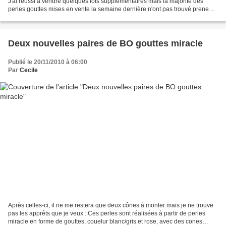
J'ai réussi à vendre quelques lots supplémentaires mais la majorité des
perles gouttes mises en vente la semaine dernière n'ont pas trouvé preneur.
Je les remettrai surement dans...
Deux nouvelles paires de BO gouttes miracle
Publié le 20/11/2010 à 06:00
Par
Cecile
Après celles-ci, il ne me restera que deux cônes à monter mais je ne trouve
pas les apprêts que je veux : Ces perles sont réalisées à partir de perles
miracle en forme de gouttes, couelur blanc/gris et rose, avec des cones