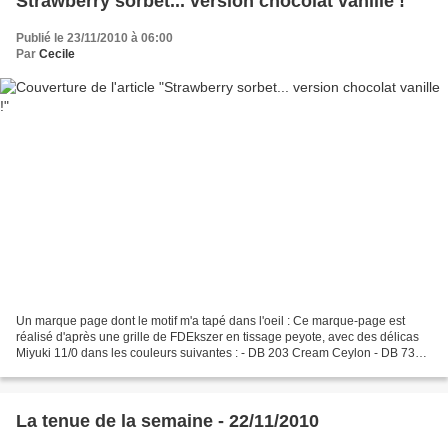
Strawberry sorbet... version chocolat vanille !
Publié le 23/11/2010 à 06:00
Par
Cecile
Un marque page dont le motif m'a tapé dans l'oeil : Ce marque-page est
réalisé d'après une grille de FDEkszer en tissage peyote, avec des délicas
Miyuki 11/0 dans les couleurs suivantes : - DB 203 Cream Ceylon - DB 734
Op Chocolate pour un joli effet...
La tenue de la semaine - 22/11/2010