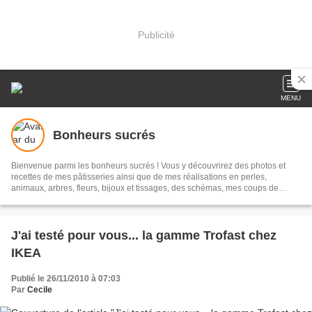
Publicité
MENU
Bonheurs sucrés
Bienvenue parmi les bonheurs sucrés ! Vous y découvrirez des photos et
recettes de mes pâtisseries ainsi que de mes réalisations en perles,
animaux, arbres, fleurs, bijoux et tissages, des schémas, mes coups de
coeur... N'oubliez pas de laisser vos commentaires !
J'ai testé pour vous... la gamme Trofast chez
IKEA
Publié le 26/11/2010 à 07:03
Par
Cecile