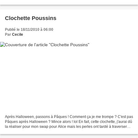
filigranés argentés. A retrouver...
Clochette Poussins
Publié le 18/11/2010 à 06:00
Par
Cecile
Après Halloween, passons à Pâques ! Comment ça je me trompe ? C'est pas
Pâques après Halloween ? Mince alors ! lol En fait, cette clochette, j'aurai dû
la réaliser pour mon swap pour Alice mais les perles ont tardé à traverser
l'Atlantique et j'ai donc...