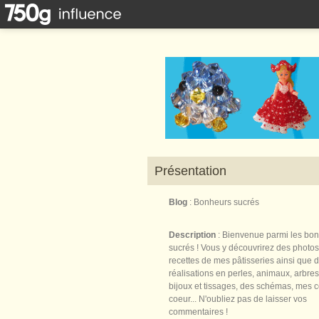
Présentation
Blog
: Bonheurs sucrés
Description
: Bienvenue parmi les bo
sucrés ! Vous y découvrirez des photos
recettes de mes pâtisseries ainsi que 
réalisations en perles, animaux, arbres,
bijoux et tissages, des schémas, mes 
coeur... N'oubliez pas de laisser vos
commentaires !