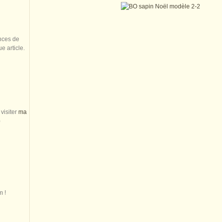
nces de
 article.
visiter
ma
)
m !