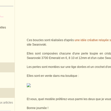
..
illes
Ces boucles sont réalisées d'après
une idée créative relayée 
site Swarovski.
Elles sont composées chacune d'une perle toupie en crista
Swarovski 3700 Emerald en 6, 8 10 et 12mm et d'un cube Sw
Les perles sont montées sur une tige dorées et un crochet d'or
Elles sont en vente dans ma boutique :
Et vous, quel modèle préférez-vous parmi les deux que je vous
x articles
Bonne journée !