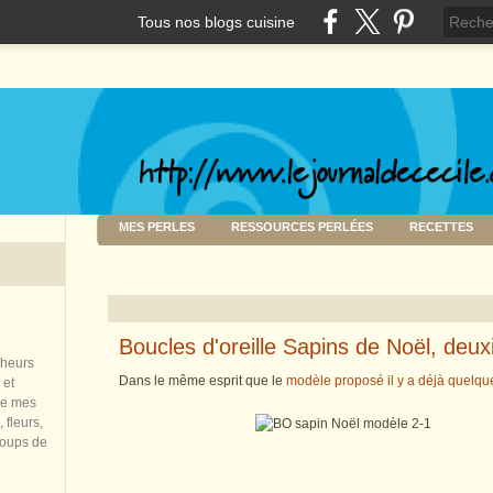
Tous nos blogs cuisine
MES PERLES
RESSOURCES PERLÉES
RECETTES
Boucles d'oreille Sapins de Noël, de
nheurs
Dans le même esprit que le
modèle proposé il y a déjà quelqu
 et
de mes
 fleurs,
coups de