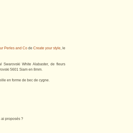
sur Perles and Co
de
Create your style
, le
l Swarovski White Alabaster, de fleurs
arovski 5601 Siam en 8mm.
eille en forme de bec de cygne.
 ai proposés ?