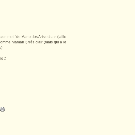
 un motif de Marie des Aristochats (taille
omme Maman !) très clair (mais qui a le
s).
d ;)