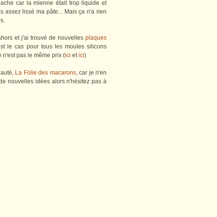
nache car la mienne était trop liquide et
s assez lissé ma pâte... Mais ça n'a rien
s.
ahors et j'ai trouvé de nouvelles
plaques
'est le cas pour tous les moules silicons
 n'est pas le même prix (
ici
et
ici
)
nauté,
La Folie des macarons
, car je n'en
 de nouvelles idées alors n'hésitez pas à