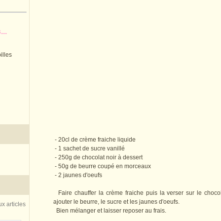
..
illes
- 20cl de crème fraiche liquide
- 1 sachet de sucre vanillé
- 250g de chocolat noir à dessert
- 50g de beurre coupé en morceaux
- 2 jaunes d'oeufs
Faire chauffer la crème fraiche puis la verser sur le choc
ajouter le beurre, le sucre et les jaunes d'oeufs.
x articles
Bien mélanger et laisser reposer au frais.