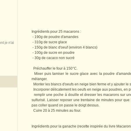
Ingrédients pour 25 macarons :
- 190g de poudre d'amandes
- 310g de sucre glace
nt je n'ai
- 150g de blanc d'oeuf (environ 4 blancs)
- 100g de sucre en poudre
- 30g de cacaco non sucré
Préchauffer le four à 150°C.
Mixer puis tamiser le sucre glace avec la poudre d'amande 
mélanger.
Monter les blancs d'oeufs en neige bien ferme et y ajouter le s
Incorporer délicatement les oeufs en neige aux poudres, en plus
remplir une poche à douille et dresser les macarons sur un
sulfurisé. Laisser reposer une trentaine de minutes pour que 
pas coller quand on passe le doigt dessus.
Cuire 20 à 25 minutes au four.
Ingrédients pour la ganache (recette inspirée du livre Macarons 