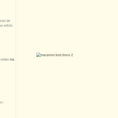
nces de
 article.
visiter
ma
)
m !