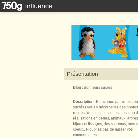
Présentation
Blog
: Bonheurs sucrés
Description
: Bienvenue parmi les bo
sucrés ! Vous y découvrirez des photos
recettes de mes pâtisseries ainsi que 
réalisations en perles, animaux, arbres,
bijoux et tissages, des schémas, mes 
coeur... N'oubliez pas de laisser vos
commentaires !