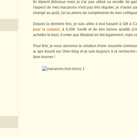
Ils étaient délicieux mais je n'ai pas utilisé sa recette de ga
l'aspect de mes macarons n'est pas très régulier, je n'avais pa
changé au goût, j'ai eu pleins de compliments de mes collègue
Depuis la dernière fois, je suis allée à tout hasard à Gifi à C
pour la cuisson
, à 6,50€ l'unité et de très bonne qualité (c
achetés là-bas). A noter que Mastrad en fait également, mais ce
Pour finir, je vous annonce la création d'une nouvelle commu
ai aps trouvé sur Over-blog et je suis toujours à la recherche
faire tourner !