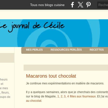
Tous nos blogs cuisine
MES PERLES
RESSOURCES PERLÉES
RECETTES
Macarons tout chocolat
nheurs
Je continue mes expérimentations en matière de macarons.
 et
de mes
Il y a quelques semaines, alors que je cherchais des colorants
 fleurs,
sur le blog de Magalie,
1, 2, 3, 4 filles aux fourneaux
. Et j'ai
coups de
au chocolat
.