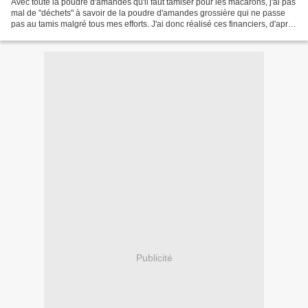
Avec toute la poudre d'amandes qu'il faut tamiser pour les macarons, j'ai pas
mal de "déchets" à savoir de la poudre d'amandes grossière qui ne passe
pas au tamis malgré tous mes efforts. J'ai donc réalisé ces financiers, d'après
la recette des Gourmandises...
Publicité