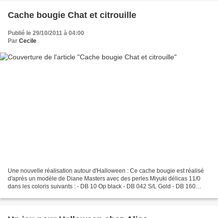
Cache bougie Chat et citrouille
Publié le 29/10/2011 à 04:00
Par
Cecile
Une nouvelle réalisation autour d'Halloween : Ce cache bougie est réalisé
d'après un modèle de Diane Masters avec des perles Miyuki délicas 11/0
dans les coloris suivants : - DB 10 Op black - DB 042 S/L Gold - DB 160
Opaque Yellow AB - DB 161 Opaque Orange...