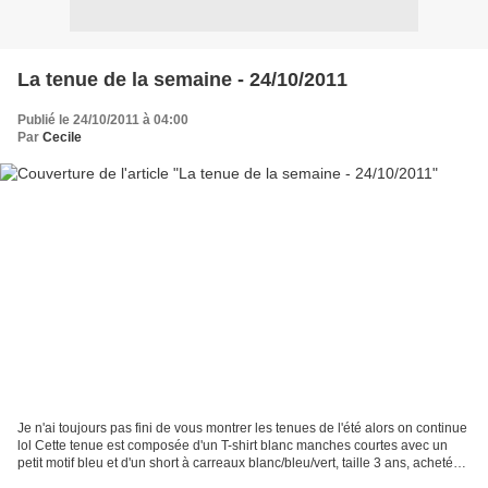
La tenue de la semaine - 24/10/2011
Publié le 24/10/2011 à 04:00
Par
Cecile
Je n'ai toujours pas fini de vous montrer les tenues de l'été alors on continue
lol Cette tenue est composée d'un T-shirt blanc manches courtes avec un
petit motif bleu et d'un short à carreaux blanc/bleu/vert, taille 3 ans, acheté
par une de ses mamies....