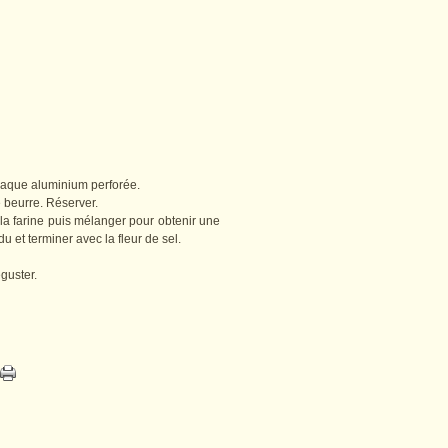
plaque aluminium perforée.
e beurre. Réserver.
 la farine puis mélanger pour obtenir une
u et terminer avec la fleur de sel.
guster.