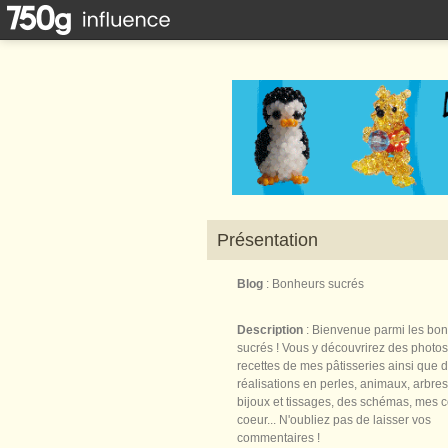
Présentation
Blog
: Bonheurs sucrés
Description
: Bienvenue parmi les bo
sucrés ! Vous y découvrirez des photos
recettes de mes pâtisseries ainsi que 
réalisations en perles, animaux, arbres,
bijoux et tissages, des schémas, mes 
coeur... N'oubliez pas de laisser vos
commentaires !