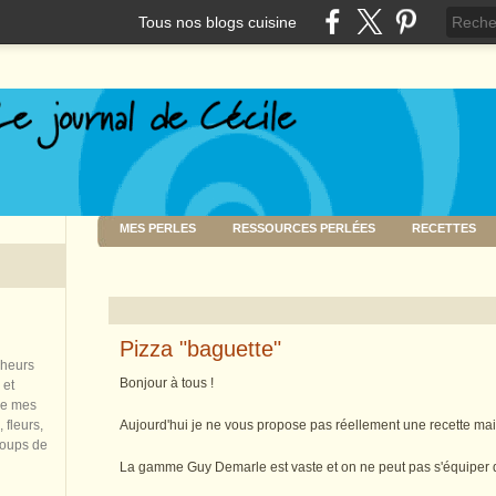
Tous nos blogs cuisine
MES PERLES
RESSOURCES PERLÉES
RECETTES
Pizza "baguette"
nheurs
Bonjour à tous !
 et
de mes
 fleurs,
Aujourd'hui je ne vous propose pas réellement une recette mais
coups de
La gamme Guy Demarle est vaste et on ne peut pas s'équiper de