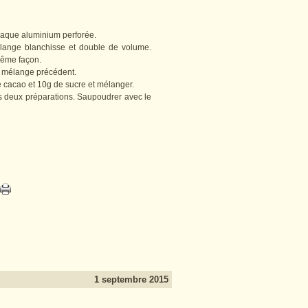
plaque aluminium perforée.
lange blanchisse et double de volume.
 même façon.
au mélange précédent.
le cacao et 10g de sucre et mélanger.
les deux préparations. Saupoudrer avec le
1 septembre 2015