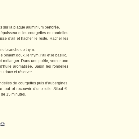
its sur la plaque aluminium perforée.
’épaisseur et les courgettes en rondelles
se d’ail et hacher le reste. Hacher les
 une branche de thym.
 piment doux, le thym, l’ail et le basilic.
 et mélanger. Dans une poêle, verser une
d’huile aromatisée. Saisir les rondelles
eu doux et réserver.
delles de courgettes puis d’aubergines.
tout et recouvrir d’une toile Silpat ®.
n de 15 minutes.