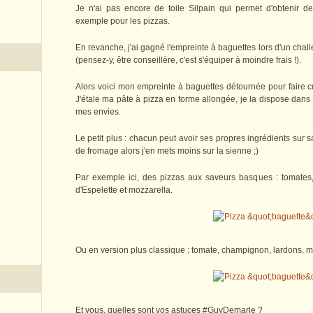
Je n'ai pas encore de toile Silpain qui permet d'obtenir de
exemple pour les pizzas.
En revanche, j'ai gagné l'empreinte à baguettes lors d'un cha
(pensez-y, être conseillère, c'est s'équiper à moindre frais !).
Alors voici mon empreinte à baguettes détournée pour faire cu
J'étale ma pâte à pizza en forme allongée, je la dispose dans
mes envies.
Le petit plus : chacun peut avoir ses propres ingrédients sur 
de fromage alors j'en mets moins sur la sienne ;)
Par exemple ici, des pizzas aux saveurs basques : tomates
d'Espelette et mozzarella.
Ou en version plus classique : tomate, champignon, lardons, m
Et vous, quelles sont vos astuces #GuyDemarle ?