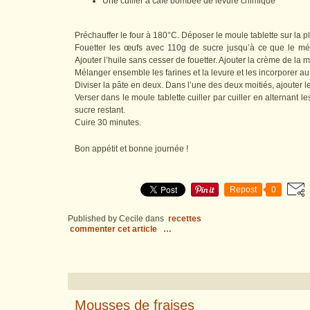
Une cuiller à café bombée de levure chimique
Préchauffer le four à 180°C. Déposer le moule tablette sur la 
Fouetter les œufs avec 110g de sucre jusqu’à ce que le mé
Ajouter l’huile sans cesser de fouetter. Ajouter la crème de la
Mélanger ensemble les farines et la levure et les incorporer 
Diviser la pâte en deux. Dans l’une des deux moitiés, ajouter 
Verser dans le moule tablette cuiller par cuiller en alternant 
sucre restant.
Cuire 30 minutes.
Bon appétit et bonne journée !
Repost
0
Published by Cecile
dans
recettes
commenter cet article
…
Mousses de fraises