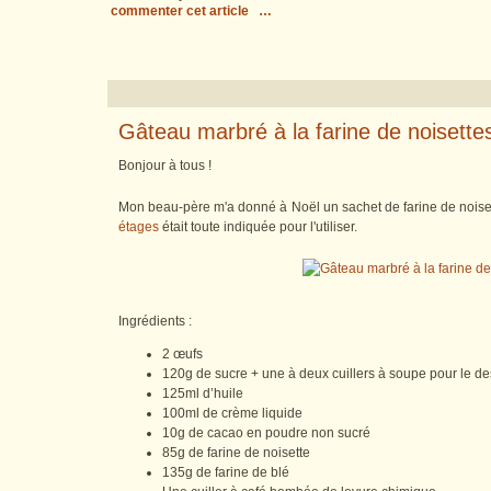
commenter cet article
…
Gâteau marbré à la farine de noisette
Bonjour à tous !
Mon beau-père m'a donné à Noël un sachet de farine de noiset
étages
était toute indiquée pour l'utiliser.
Ingrédients :
2 œufs
120g de sucre + une à deux cuillers à soupe pour le d
125ml d’huile
100ml de crème liquide
10g de cacao en poudre non sucré
85g de farine de noisette
135g de farine de blé