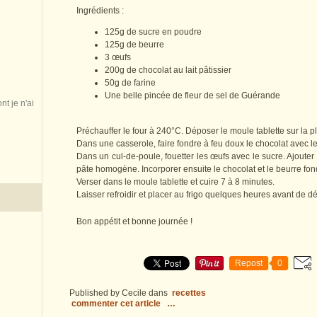
Ingrédients :
125g de sucre en poudre
125g de beurre
3 œufs
200g de chocolat au lait pâtissier
50g de farine
Une belle pincée de fleur de sel de Guérande
nt je n'ai
Préchauffer le four à 240°C. Déposer le moule tablette sur la 
Dans une casserole, faire fondre à feu doux le chocolat avec l
Dans un cul-de-poule, fouetter les œufs avec le sucre. Ajouter
pâte homogène. Incorporer ensuite le chocolat et le beurre fond
Verser dans le moule tablette et cuire 7 à 8 minutes.
Laisser refroidir et placer au frigo quelques heures avant de dé
Bon appétit et bonne journée !
Repost
0
Published by Cecile
dans
recettes
commenter cet article
…