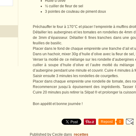
Huile d’olive
½ cuiller de fleur de sel
3 pointes de couteau de piment doux
Préchauffer le four à 170°C et placer l’empreinte à muffins dro
Détailler les aubergines et les tomates en rondelles de 4mm d
de 3mm d’épaisseur. Détailler 6 fines tranches dans une gous
feuilles de basilic.
Placer dans le fond de chaque empreinte une tranche d’ail et
Dans un hachoir, mixer 30g d’huile d’olive avec la fleur de sel, le
Verser la moitié de ce mélange sur les rondelle d’aubergines
cuiller à soupe d’huile d’olive et l’autre moitié du mélange 
d’aubergine pendant une minute et couvrir. Cuire 4 minutes à f
Saisir ensuite 3 minutes les rondelles de courgettes.
Placer dans chaque empreinte une rondelle de tomate, des ron
Recommencer jusqu’à épuisement des ingrédients. Tasser le 
Cuire 20 minutes puis retirer la Silpat ® et prolonger la cuisso
Bon appétit et bonne journée !
Repost
0
Published by Cecile
dans
recettes