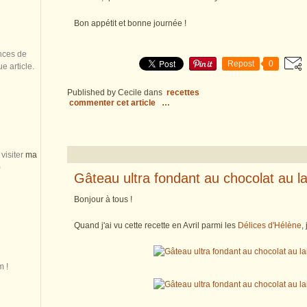
Bon appétit et bonne journée !
nces de
Repost
0
 article.
Published by Cecile
dans
recettes
commenter cet article
…
visiter
ma
)
Gâteau ultra fondant au chocolat au lait
Bonjour à tous !
Quand j'ai vu cette recette en Avril parmi les
Délices d'Hélène
,
m !