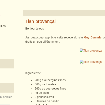
..
Tian provençal
illes
Bonjour à tous !
J'ai beaucoup apprécié cette recette du site
Guy Demarle
qu
droits un peu différemment.
Ingrédients :
280g d’aubergines fines
360g de tomates
260g de courgettes fines
4g de thym
x articles
2 gousses d’ail
6 feuilles de basilic