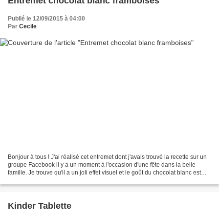
Entremet chocolat blanc framboises
Publié le 12/09/2015 à 04:00
Par
Cecile
Bonjour à tous ! J'ai réalisé cet entremet dont j'avais trouvé la recette sur un
groupe Facebook il y a un moment à l'occasion d'une fête dans la belle-
famille. Je trouve qu'il a un joli effet visuel et le goût du chocolat blanc est
très doux avec celui...
Kinder Tablette