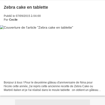
Zebra cake en tablette
Publié le 07/09/2015 à 04:00
Par
Cecile
Bonjour à tous ! Pour le deuxième gâteau d'anniversaire de Nina pour
l'école cette année, j'ai repris cette ancienne recette de Zebra Cake ou
Marbré italien et je l'ai réalisé dans le moule tablette : on obtient un gâteau à
la forme ludique et rayé qui...