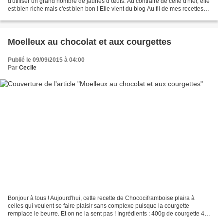
d'utiliser un grand nombre de jaunes d’œufs. Au contraire de celle d'hier, elle
est bien riche mais c'est bien bon ! Elle vient du blog Au fil de mes recettes.
Elle est réalisé...
Moelleux au chocolat et aux courgettes
Publié le 09/09/2015 à 04:00
Par
Cecile
Bonjour à tous ! Aujourd'hui, cette recette de Chocociframboise plaira à
celles qui veulent se faire plaisir sans complexe puisque la courgette
remplace le beurre. Et on ne la sent pas ! Ingrédients : 400g de courgette 4