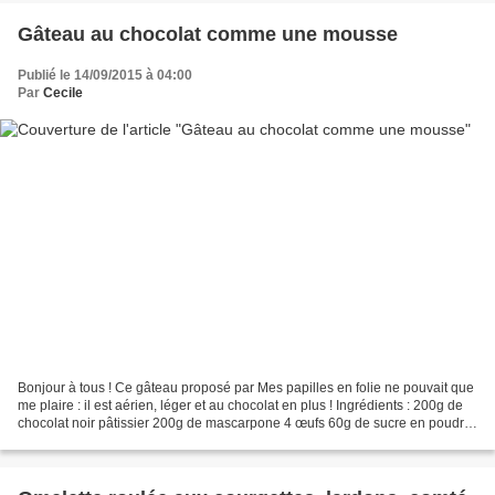
Gâteau au chocolat comme une mousse
Publié le 14/09/2015 à 04:00
Par
Cecile
Bonjour à tous ! Ce gâteau proposé par Mes papilles en folie ne pouvait que
me plaire : il est aérien, léger et au chocolat en plus ! Ingrédients : 200g de
chocolat noir pâtissier 200g de mascarpone 4 œufs 60g de sucre en poudre
2 cuillers à soupe rases...