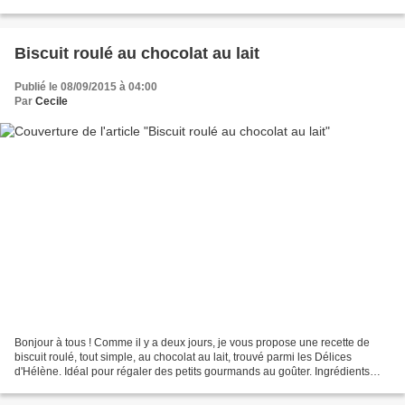
œufs 150g de sucre roux 200g de...
Biscuit roulé au chocolat au lait
Publié le 08/09/2015 à 04:00
Par
Cecile
Bonjour à tous ! Comme il y a deux jours, je vous propose une recette de
biscuit roulé, tout simple, au chocolat au lait, trouvé parmi les Délices
d'Hélène. Idéal pour régaler des petits gourmands au goûter. Ingrédients
pour le biscuit : 4 œufs 120g de...