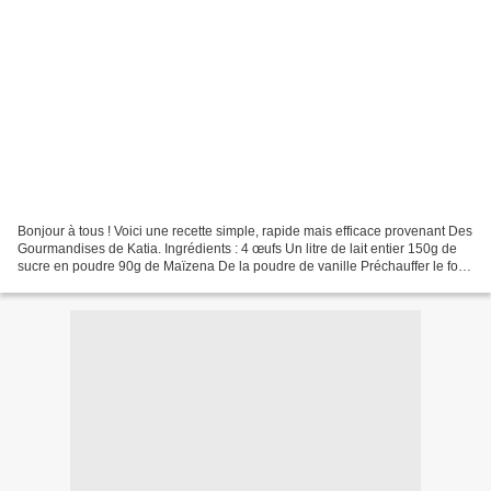
Bonjour à tous ! Voici une recette simple, rapide mais efficace provenant Des
Gourmandises de Katia. Ingrédients : 4 œufs Un litre de lait entier 150g de
sucre en poudre 90g de Maïzena De la poudre de vanille Préchauffer le four
à 180°C. Déposer le moule...