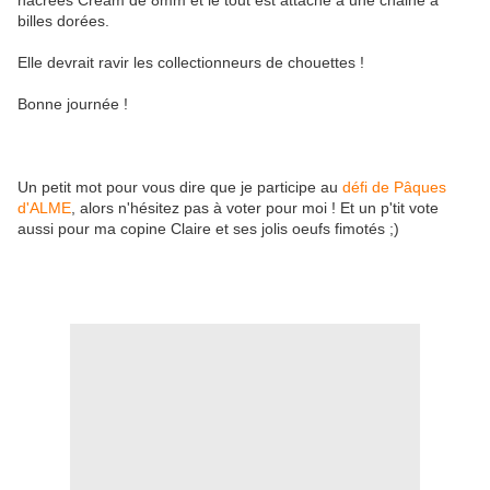
nacrées Cream de 8mm et le tout est attaché à une chaine à
billes dorées.
Elle devrait ravir les collectionneurs de chouettes !
Bonne journée !
Un petit mot pour vous dire que je participe au
défi de Pâques
d'ALME
, alors n'hésitez pas à voter pour moi ! Et un p'tit vote
aussi pour ma copine Claire et ses jolis oeufs fimotés ;)