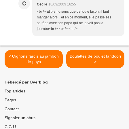
C
Cecile
18/09/2009 16:55
<br /> Et bien disons que de toute façon, il faut
manger alors... et en ce moment, elle passe ses
soirées avec son papa qui ne la voit pas la
journée<br /> <br /> <br />
< Oignons farcis au jambon
Boulettes de poulet tandoori
de pays
>
Hébergé par Overblog
Top articles
Pages
Contact
Signaler un abus
C.G.U.