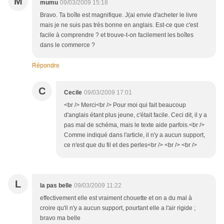
M
mumu
09/03/2009 15:18
Bravo. Ta boîte est magnifique. J(ai envie d'acheter le livre
mais je ne suis pas très bonne en anglais. Est-ce que c'est
facile à comprendre ? et trouve-t-on facilement les boîtes
dans le commerce ?
Répondre
C
Cecile
09/03/2009 17:01
<br /> Merci<br /> Pour moi qui fait beaucoup
d'anglais étant plus jeune, c'était facile. Ceci dit, il y a
pas mal de schéma, mais le texte aide parfois.<br />
Comme indiqué dans l'article, il n'y a aucun support,
ce n'est que du fil et des perles<br /> <br /> <br />
L
la pas belle
09/03/2009 11:22
effectivement elle est vraiment chouette et on a du mal à
croire qu'il n'y a aucun support, pourtant elle a l'air rigide ;
bravo ma belle