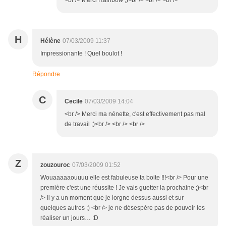
<br /> Merci Rainbow ;)<br /> <br /> <br />
H
Hélène
07/03/2009 11:37
Impressionante ! Quel boulot !
Répondre
C
Cecile
07/03/2009 14:04
<br /> Merci ma nénette, c'est effectivement pas mal
de travail ;)<br /> <br /> <br />
Z
zouzouroc
07/03/2009 01:52
Wouaaaaaouuuu elle est fabuleuse ta boite !!!<br /> Pour une
première c'est une réussite ! Je vais guetter la prochaine ;)<br
/> Il y a un moment que je lorgne dessus aussi et sur
quelques autres ;) <br /> je ne désespère pas de pouvoir les
réaliser un jours… :D