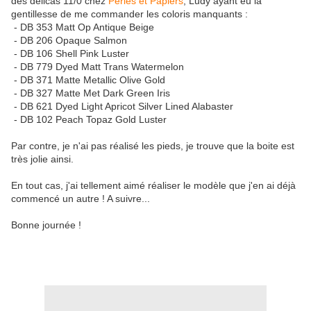
des délicas 11/0 chez
Perles et Papiers
, Ludy ayant eu la
gentillesse de me commander les coloris manquants :
- DB 353 Matt Op Antique Beige
- DB 206 Opaque Salmon
- DB 106 Shell Pink Luster
- DB 779 Dyed Matt Trans Watermelon
- DB 371 Matte Metallic Olive Gold
- DB 327 Matte Met Dark Green Iris
- DB 621 Dyed Light Apricot Silver Lined Alabaster
- DB 102 Peach Topaz Gold Luster
Par contre, je n'ai pas réalisé les pieds, je trouve que la boite est
très jolie ainsi.
En tout cas, j'ai tellement aimé réaliser le modèle que j'en ai déjà
commencé un autre ! A suivre...
Bonne journée !