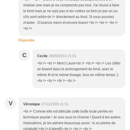
réaliser une mais je ne comprends pas tout. J'ai réussi à faire
le fond mais je ne sais pas si les cotées se font un par un ou
s'ils sont reliés<br /> directement au fond. Si vous pouviez
m'aider . D'avance merci et encore bravo! <br /> <br /> <br />
<br />
Répondre
C
Cecile
28/09/2010 21:01
<br /> <br /> Merci Laure<br /> <br /> <br /> Les côtés
se tissent dans le prolongement du fond, avec le
même fil et le méme tissage, tous en même temps ;)
<br /> <br /> <br /> <br />
V
Véronique
07/11/2009 21:51
<br /> Comme elle est délicate cette boîte toute perlée en
technique peyote ! Je suis sous le charme ! Quant à tes autres
réalisations, je les admire beaucoup aussi : tu es pleine de
créativité !<br /> A bientôt,<br /> <br /> <br />