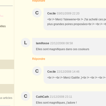
Répondre
C
Cecile
03/01/2009 22:20
..
<br /> Merci Yalewene<br /> J'ai acheté ces p
plus grandes poires proposées<br /> <br /> <b
illes
L
lamifosse
22/12/2008 08:58
Elles sont magnifiques dans ces couleurs
Répondre
C
Cecile
22/12/2008 14:46
<br /> <br /> Merci Gaëlle ;)<br /> <br /> <br />
C
CathCath
21/12/2008 23:11
x articles
Elles sont magnifiques, j'adore !