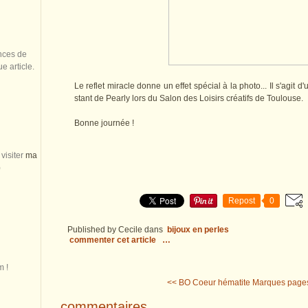
nces de
 article.
Le reflet miracle donne un effet spécial à la photo... Il s'agit
stant de Pearly lors du Salon des Loisirs créatifs de Toulouse.
Bonne journée !
visiter
ma
)
Repost
0
Published by Cecile
dans
bijoux en perles
commenter cet article
…
m !
<< BO Coeur hématite
Marques pages
commentaires