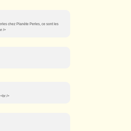
erles chez Planète Perles, ce sont les
r />
 <br />