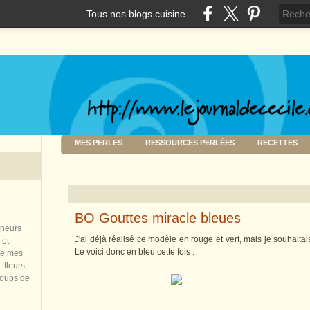
Tous nos blogs cuisine
MES PERLES
RESSOURCES PERLÉES
RECETTES
BO Gouttes miracle bleues
nheurs
J'ai déjà réalisé ce modèle en rouge et vert, mais je souhaitais
 et
Le voici donc en bleu cette fois :
de mes
 fleurs,
coups de