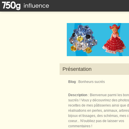
Présentation
Blog
: Bonheurs sucrés
Description
: Bienvenue parmi les bo
sucrés ! Vous y découvrirez des photos
recettes de mes pâtisseries ainsi que 
réalisations en perles, animaux, arbres,
bijoux et tissages, des schémas, mes 
coeur... N'oubliez pas de laisser vos
commentaires !