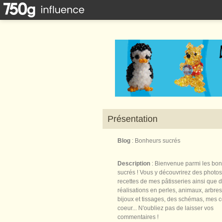
Présentation
Blog
: Bonheurs sucrés
Description
: Bienvenue parmi les bo
sucrés ! Vous y découvrirez des photos
recettes de mes pâtisseries ainsi que 
réalisations en perles, animaux, arbres,
bijoux et tissages, des schémas, mes 
coeur... N'oubliez pas de laisser vos
commentaires !