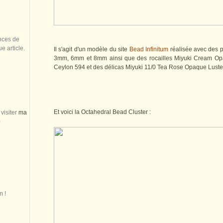
nces de
 article.
Il s'agit d'un modèle du site
Bead Infinitum
réalisée avec des p
3mm, 6mm et 8mm ainsi que des rocailles Miyuki Cream Opa
Ceylon 594 et des délicas Miyuki 11/0 Tea Rose Opaque Lust
Et voici la Octahedral Bead Cluster :
visiter
ma
)
m !