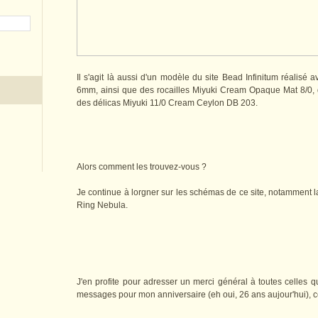
Il s'agit là aussi d'un modèle du site Bead Infinitum réalis
6mm, ainsi que des rocailles Miyuki Cream Opaque Mat 8/0, 
des délicas Miyuki 11/0 Cream Ceylon DB 203.
Alors comment les trouvez-vous ?
Je continue à lorgner sur les schémas de ce site, notamment 
Ring Nebula.
J'en profite pour adresser un merci général à toutes celles q
messages pour mon anniversaire (eh oui, 26 ans aujour'hui), 