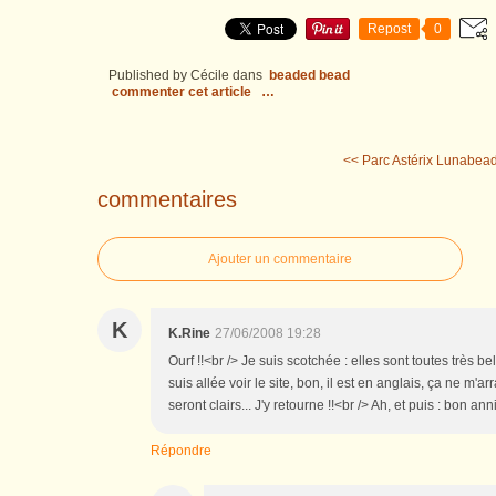
Repost
0
Published by Cécile
dans
beaded bead
commenter cet article
…
<< Parc Astérix
Lunabead
commentaires
Ajouter un commentaire
K
K.Rine
27/06/2008 19:28
Ourf !!<br /> Je suis scotchée : elles sont toutes très be
suis allée voir le site, bon, il est en anglais, ça ne m
seront clairs... J'y retourne !!<br /> Ah, et puis : bon anni
Répondre