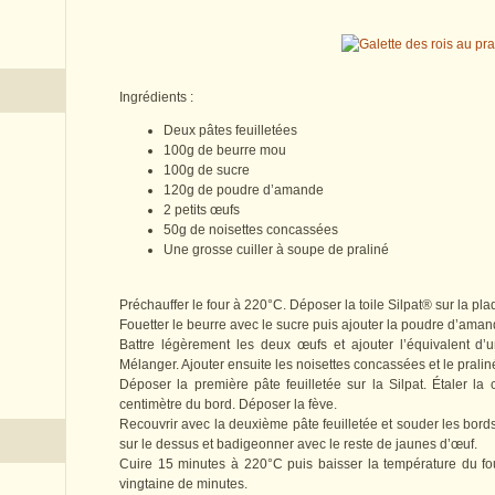
Ingrédients :
Deux pâtes feuilletées
100g de beurre mou
100g de sucre
120g de poudre d’amande
2 petits œufs
50g de noisettes concassées
Une grosse cuiller à soupe de praliné
Préchauffer le four à 220°C. Déposer la toile Silpat® sur la pl
Fouetter le beurre avec le sucre puis ajouter la poudre d’ama
Battre légèrement les deux œufs et ajouter l’équivalent d
Mélanger. Ajouter ensuite les noisettes concassées et le pralin
Déposer la première pâte feuilletée sur la Silpat. Étaler la
centimètre du bord. Déposer la fève.
Recouvrir avec la deuxième pâte feuilletée et souder les bord
sur le dessus et badigeonner avec le reste de jaunes d’œuf.
Cuire 15 minutes à 220°C puis baisser la température du fo
vingtaine de minutes.