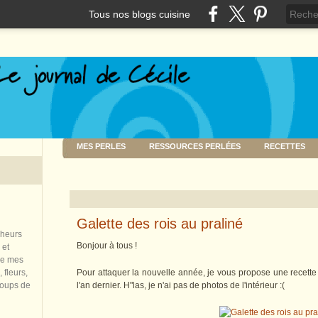
Tous nos blogs cuisine
MES PERLES
RESSOURCES PERLÉES
RECETTES
Galette des rois au praliné
nheurs
Bonjour à tous !
 et
de mes
 fleurs,
Pour attaquer la nouvelle année, je vous propose une recette
coups de
l'an dernier. H"las, je n'ai pas de photos de l'intérieur :(