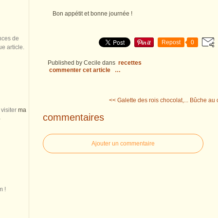
Bon appétit et bonne journée !
nces de
Repost
0
 article.
Published by Cecile
dans
recettes
commenter cet article
…
<< Galette des rois chocolat,...
Bûche au ch
visiter
ma
commentaires
)
Ajouter un commentaire
m !