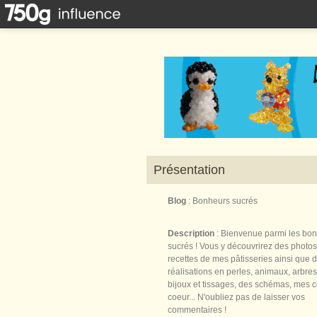
Présentation
Blog
: Bonheurs sucrés
Description
: Bienvenue parmi les bo
sucrés ! Vous y découvrirez des photos
recettes de mes pâtisseries ainsi que 
réalisations en perles, animaux, arbres,
bijoux et tissages, des schémas, mes 
coeur... N'oubliez pas de laisser vos
commentaires !