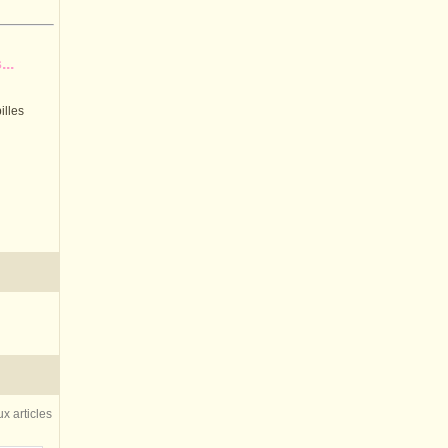
..
illes
x articles