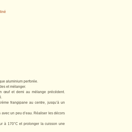
aque aluminium perforée.
ndes et mélanger.
’un œuf et demi au mélange précédent.
é.
 crème frangipane au centre, jusqu’à un
s avec un peu d’eau. Réaliser les décors
ur à 170°C et prolonger la cuisson une