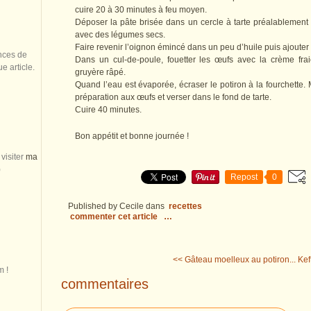
cuire 20 à 30 minutes à feu moyen.
Déposer la pâte brisée dans un cercle à tarte préalablement 
avec des légumes secs.
Faire revenir l’oignon émincé dans un peu d’huile puis ajouter 
nces de
Dans un cul-de-poule, fouetter les œufs avec la crème fra
 article.
gruyère râpé.
Quand l’eau est évaporée, écraser le potiron à la fourchette. 
préparation aux œufs et verser dans le fond de tarte.
Cuire 40 minutes.
Bon appétit et bonne journée !
visiter
ma
)
Repost
0
Published by Cecile
dans
recettes
commenter cet article
…
<< Gâteau moelleux au potiron...
Kef
m !
commentaires