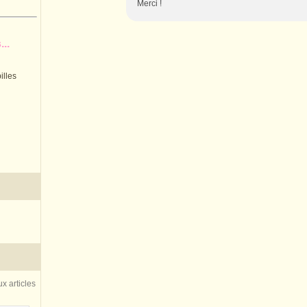
Merci !
..
illes
x articles