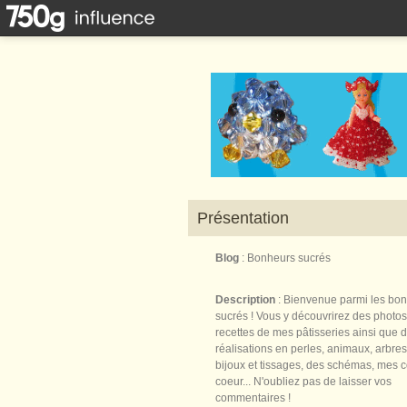
Présentation
Blog
: Bonheurs sucrés
Description
: Bienvenue parmi les bo
sucrés ! Vous y découvrirez des photos
recettes de mes pâtisseries ainsi que 
réalisations en perles, animaux, arbres,
bijoux et tissages, des schémas, mes 
coeur... N'oubliez pas de laisser vos
commentaires !