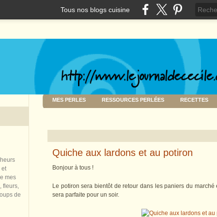
Tous nos blogs cuisine
MES PERLES
RESSOURCES PERLÉES
RECETTES
Quiche aux lardons et au potiron
nheurs
Bonjour à tous !
 et
de mes
 fleurs,
Le potiron sera bientôt de retour dans les paniers du marché 
coups de
sera parfaite pour un soir.